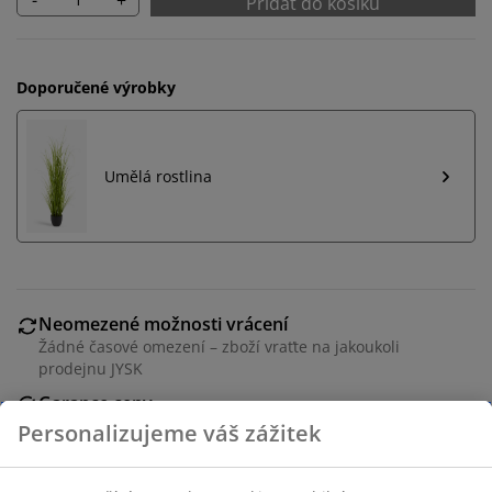
Přidat do košíku
Doporučené výrobky
Umělá rostlina
Neomezené možnosti vrácení
Žádné časové omezení – zboží vraťte na jakoukoli
prodejnu JYSK
Garance ceny
30-denní garance ceny na všechny výrobky
Flexibilní možnosti doručení
Rychlá a snadná doprava podle vašich představ