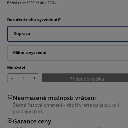
Běžná cena
6999 Kč /ks (-21%)
Doručení nebo vyzvednutí?
6667%
Doprava
Klikni a vyzvedni
Množství
-
+
Přidat do košíku
Neomezené možnosti vrácení
Žádné časové omezení – zboží vraťte na jakoukoli
prodejnu JYSK
Garance ceny