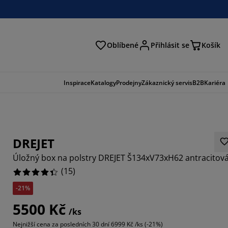
Oblíbené
Přihlásit se
Košík
at
Inspirace
Katalogy
Prodejny
Zákaznický servis
B2B
Kariéra
DREJET
Úložný box na polstry DREJET Š134xV73xH62 antracitov
(
15
)
-21%
5500 Kč
/ks
3333%
Nejnižší cena za posledních 30 dní
6999 Kč /ks (-21%)