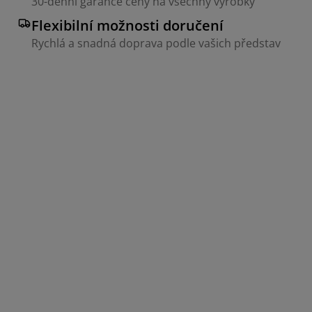
30-denní garance ceny na všechny výrobky
Flexibilní možnosti doručení
Rychlá a snadná doprava podle vašich představ