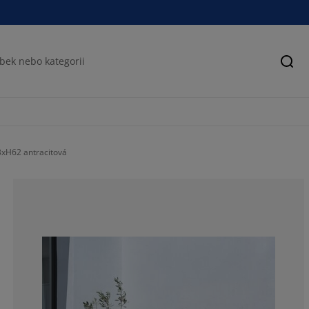
Hled
3xH62 antracitová
60%
33.3333333333