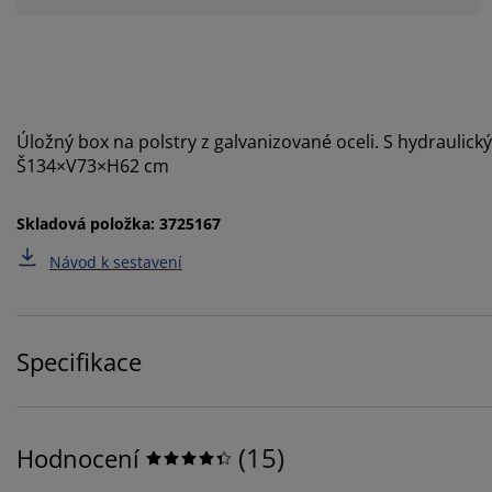
Úložný box na polstry z galvanizované oceli. S hydraulic
Š134×V73×H62 cm
Skladová položka: 3725167
Návod k sestavení
Specifikace
(
15
)
Hodnocení