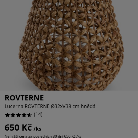
éče o nábytek/doplňky
enkovní osvětlení
rostěradla
ostelové rámy
světlení
emping
tní skříně
oxspring rámy s úložným prostorem
omácnost
%
ábytek do ložnice
ošty
ětský pokoj
ětské matrace
raní
ětské postele
ro mazlíčky
ROVTERNE
Lucerna ROVTERNE Ø32xV38 cm hnědá
(
14
)
650 Kč
/ks
Nejnižší cena za posledních 30 dní
650 Kč /ks