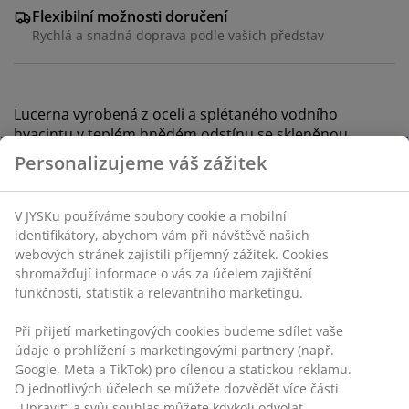
Flexibilní možnosti doručení
Rychlá a snadná doprava podle vašich představ
Lucerna vyrobená z oceli a splétaného vodního
hyacintu v teplém hnědém odstínu se skleněnou
nádobou uvnitř. Světlo bude prosvítat skrze otvory a
Personalizujeme váš zážitek
vytvoří útulnou atmosféru. Ø32×V38 cm
V JYSKu používáme soubory cookie a mobilní
identifikátory, abychom vám při návštěvě našich
webových stránek zajistili příjemný zážitek. Cookies
shromažďují informace o vás za účelem zajištění
Skladová položka: 6400172
funkčnosti, statistik a relevantního marketingu.
Značení
Při přijetí marketingových cookies budeme sdílet vaše
údaje o prohlížení s marketingovými partnery (např.
Google, Meta a TikTok) pro cílenou a statickou reklamu.
Specifikace
O jednotlivých účelech se můžete dozvědět více části
„Upravit“ a svůj souhlas můžete kdykoli odvolat