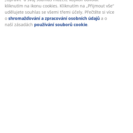
kliknutím na ikonu cookies. Kliknutím na „Přijmout vše“
udělujete souhlas se všemi třemi účely. Přečtěte si více
Hodnocení
o
shromažďování a zpracování osobních údajů
a o
naší zásadách
používání souborů cookie
.
(
14
)
Doprava