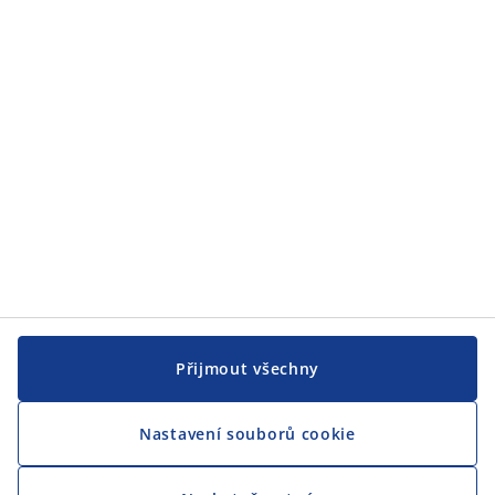
JYSK
JYSK
CENTRÁLA
Sledovat JYSK
Přijmout všechny
Nastavení souborů cookie
Jsme hrdým partnerem Českého paralympijského týmu