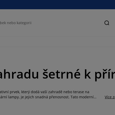
Hled
zahradu šetrné k pří
ativní prvek, který dodá vaší zahradě nebo terase na
olární lampy, je jejich snadná přenosnost. Tato moderní
Více 
adní posezení nebo zvýraznit váš oblíbený venkovní koutek. V
 – od lamp s bodci až po varianty v lucerně či závěsné
eré stačí zapíchnout do záhonu, nebo na designové venkovní