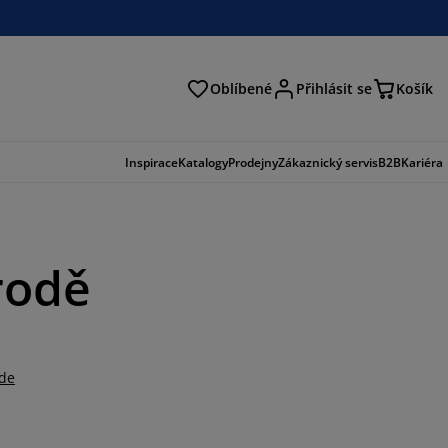
Oblíbené
Přihlásit se
Košík
at
Inspirace
Katalogy
Prodejny
Zákaznický servis
B2B
Kariéra
rodě
zde