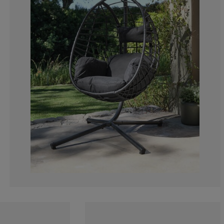
7.79220779220
5.19480519480
10.3896103896