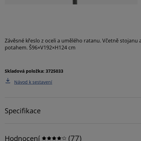
Závěsné křeslo z oceli a umělého ratanu. Včetně stojanu
potahem. Š96×V192×H124 cm
Skladová položka: 3725033
Návod k sestavení
Specifikace
(
77
)
Hodnocení