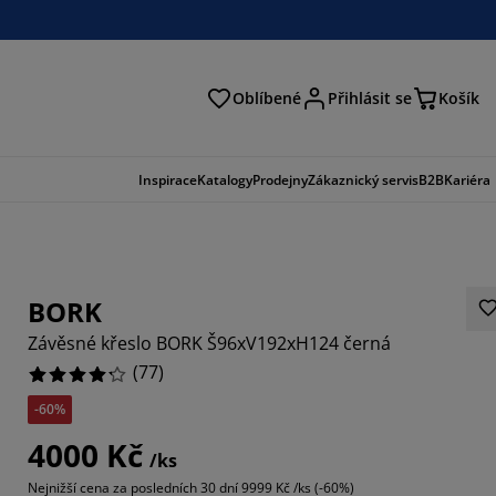
Oblíbené
Přihlásit se
Košík
at
Inspirace
Katalogy
Prodejny
Zákaznický servis
B2B
Kariéra
BORK
Závěsné křeslo BORK Š96xV192xH124 černá
(
77
)
-60%
6884%
4000 Kč
/ks
7792%
Nejnižší cena za posledních 30 dní
9999 Kč /ks (-60%)