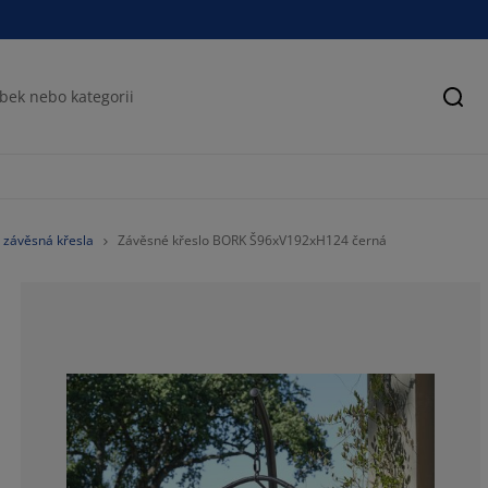
Hled
a závěsná křesla
Závěsné křeslo BORK Š96xV192xH124 černá
68.8311688311
7.79220779220