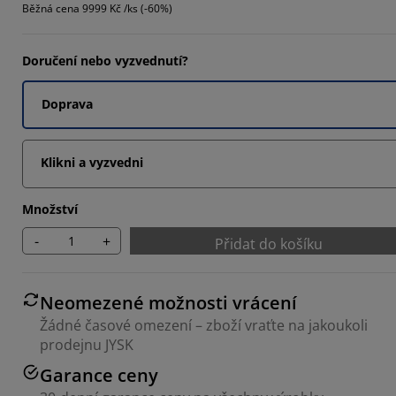
Běžná cena
9999 Kč /ks (-60%)
7792%
5195%
Doručení nebo vyzvednutí?
1039%
Doprava
Klikni a vyzvedni
Množství
-
+
Přidat do košíku
Neomezené možnosti vrácení
Žádné časové omezení – zboží vraťte na jakoukoli
prodejnu JYSK
Garance ceny