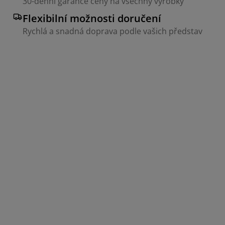
30-denní garance ceny na všechny výrobky
Flexibilní možnosti doručení
Rychlá a snadná doprava podle vašich představ