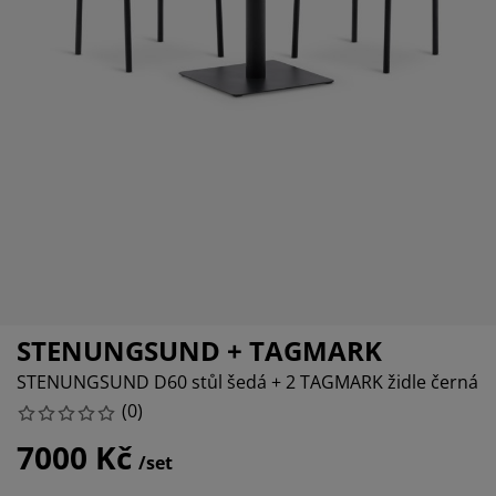
éče o nábytek/doplňky
enkovní osvětlení
rostěradla
ostelové rámy
světlení
emping
tní skříně
oxspring rámy s úložným prostorem
omácnost
ábytek do ložnice
ošty
ětský pokoj
ětské matrace
raní
ětské postele
ro mazlíčky
STENUNGSUND + TAGMARK
STENUNGSUND D60 stůl šedá + 2 TAGMARK židle černá
(
0
)
7000 Kč
/set