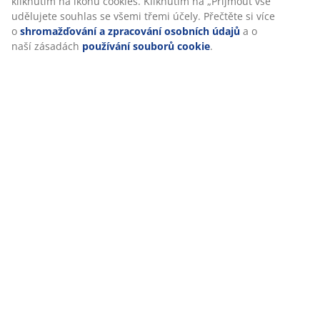
Hodnocení
kliknutím na ikonu cookies. Kliknutím na „Přijmout vše“
udělujete souhlas se všemi třemi účely. Přečtěte si více
(
0
)
o
shromažďování a zpracování osobních údajů
a o
naší zásadách
používání souborů cookie
.
Doprava