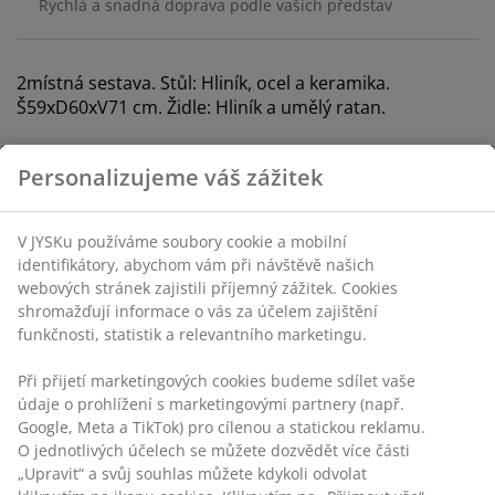
Rychlá a snadná doprava podle vašich představ
2místná sestava. Stůl: Hliník, ocel a keramika.
Š59xD60xV71 cm. Židle: Hliník a umělý ratan.
Skladová položka: S375538
Personalizujeme váš zážitek
V JYSKu používáme soubory cookie a mobilní
Komplet je tvořen následujícími
identifikátory, abychom vám při návštěvě našich
položkami
webových stránek zajistili příjemný zážitek. Cookies
shromažďují informace o vás za účelem zajištění
funkčnosti, statistik a relevantního marketingu.
Při přijetí marketingových cookies budeme sdílet vaše
Specifikace
údaje o prohlížení s marketingovými partnery (např.
Google, Meta a TikTok) pro cílenou a statickou reklamu.
O jednotlivých účelech se můžete dozvědět více části
„Upravit“ a svůj souhlas můžete kdykoli odvolat