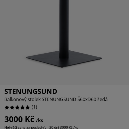
éče o nábytek/doplňky
enkovní osvětlení
rostěradla
ostelové rámy
světlení
emping
tní skříně
oxspring rámy s úložným prostorem
omácnost
ábytek do ložnice
ošty
ětský pokoj
ětské matrace
raní
ětské postele
ro mazlíčky
STENUNGSUND
Balkonový stolek STENUNGSUND Š60xD60 šedá
(
1
)
3000 Kč
/ks
Nejnižší cena za posledních 30 dní
3000 Kč /ks