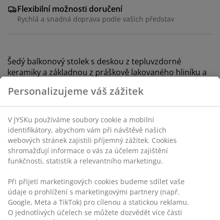
Flexibilní možnosti doručení
Rychlá a snadná doprava podle vašich představ
Šedý balkonový stolek s deskou z tepluvzdorné
keramiky a základnou z práškově lakovaného hliníku a
oceli. Hliník je lehký a robustní materiál odolný vůči
Personalizujeme váš zážitek
korozi. Š60×D60×V71 cm
V JYSKu používáme soubory cookie a mobilní
identifikátory, abychom vám při návštěvě našich
webových stránek zajistili příjemný zážitek. Cookies
shromažďují informace o vás za účelem zajištění
Skladová položka: 3725130
funkčnosti, statistik a relevantního marketingu.
Návod k sestavení
Při přijetí marketingových cookies budeme sdílet vaše
údaje o prohlížení s marketingovými partnery (např.
Google, Meta a TikTok) pro cílenou a statickou reklamu.
O jednotlivých účelech se můžete dozvědět více části