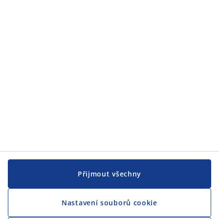
JYSK
JYSK
CENTRÁLA
Sledovat JYSK
Přijmout všechny
Nastavení souborů cookie
Jsme hrdým partnerem Českého paralympijského týmu