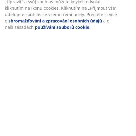
Specifikace
„Upravit“ a svůj souhlas můžete kdykoli odvolat
kliknutím na ikonu cookies. Kliknutím na „Přijmout vše“
udělujete souhlas se všemi třemi účely. Přečtěte si více
o
shromažďování a zpracování osobních údajů
a o
Hodnocení
naší zásadách
používání souborů cookie
.
(
1
)
Doprava