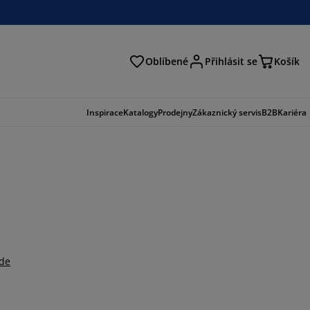
Oblíbené
Přihlásit se
Košík
at
Inspirace
Katalogy
Prodejny
Zákaznický servis
B2B
Kariéra
zde