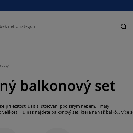
Hled
 sety
lný balkonový set
příležitostí užít si stolování pod širým nebem. I malý
 velikosti – u nás najdete balkonový set, která na váš balkón
Více 
ů v různých barvách a z rozmanitých materiálů. Ať už
určitě vyberete. V naší nabídce najdete vše od klasického
e nenáročný na údržbu – ideální pro každý styl i vkus. Pro