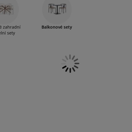
ací.
é zahradní
Balkonové sety
elní sety