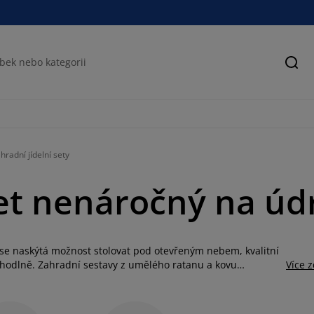
Hled
radní jídelní sety
et nenáročný na úd
e naskýtá možnost stolovat pod otevřeným nebem, kvalitní
pohodlně. Zahradní sestavy z umělého ratanu a kovu
Více 
a atraktivních vzorů. S tak velkým výběrem zajímavých
 a potřebám.