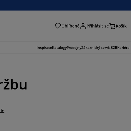
Oblíbené
Přihlásit se
Košík
at
Inspirace
Katalogy
Prodejny
Zákaznický servis
B2B
Kariéra
ržbu
zde