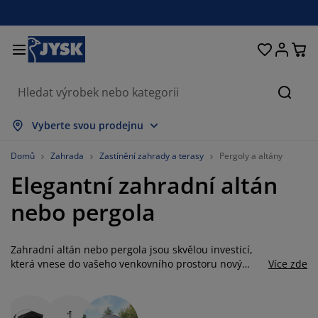
Postele a matrace
Úložné prostory
Obývací pokoj
Domácnost
Koupelna
Pracovna
Zahrada
Ložnice
Chodba
Jídelna
Okno
Hleda
obrazit vše
obrazit vše
obrazit vše
obrazit vše
obrazit vše
obrazit vše
obrazit vše
obrazit vše
obrazit vše
obrazit vše
obrazit vše
Vyberte svou prodejnu
atrace
ružinové matrace
učníky
ancelářský nábytek
ohovky
toly
tní skříně
ábytek do chodby
áclony a závěsy
ahradní nábytek
ekorace
Domů
Zahrada
Zastínění zahrady a terasy
Pergoly a altány
Elegantní zahradní altán
ostele
ěnové matrace
xtil
ložné prostory
řesla a taburety
dle
ložný nábytek
a stěnu
olety
ahradní polstry
xtil
nebo pergola
íť proti hmyzu
ložné boxy na polstry
řikrývky
oxspring postele
oupelnové doplňky
tolky
ložné prostory
ábytek do chodby
alá úložná řešení
rostírání
Zahradní altán nebo pergola jsou skvělou investicí,
kenní fólie
astínění zahrady a terasy
éče o nábytek/doplňky
olštáře
rchní matrace
raní
ložné prostory
alé úložné prostory
xtil
těny
která vnese do vašeho venkovního prostoru nový
Více zde
rozměr a umožní jeho využití za každého počasí.
íslušenství
oplňky na zahradu
V stolky
éče o nábytek/doplňky
ožní prádlo
hrániče matrací
uchyně
Zahradní altán vám poskytne příjemný stín během
horkých letních dnů a zároveň úkryt při večerním