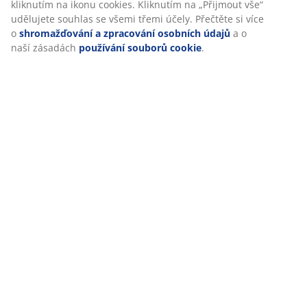
kliknutím na ikonu cookies. Kliknutím na „Přijmout vše“
Hodnocení
udělujete souhlas se všemi třemi účely. Přečtěte si více
(
0
)
o
shromažďování a zpracování osobních údajů
a o
naší zásadách
používání souborů cookie
.
Doprava