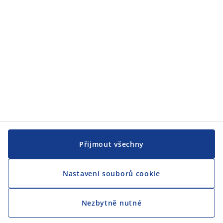
CENTRÁLA
Sledovat JYSK
Přijmout všechny
Nastavení souborů cookie
Jsme hrdým partnerem Českého paralympijského týmu
Nezbytně nutné