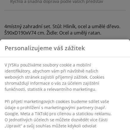
Rychlá a snadná doprava podle vašich představ
4místný zahradní set. Stůl: Hliník, ocel a umělé dřevo.
Š90xD190xV74 cm. Židle: Ocel a umělý ratan.
Personalizujeme váš zážitek
Skladová položka: S374058
V JYSKu používáme soubory cookie a mobilní
identifikátory, abychom vám při návštěvě našich
Komplet je tvořen následujícími
webových stránek zajistili příjemný zážitek. Cookies
položkami
shromažďují informace o vás za účelem zajištění
funkčnosti, statistik a relevantního marketingu.
Při přijetí marketingových cookies budeme sdílet vaše
údaje o prohlížení s marketingovými partnery (např.
Specifikace
Google, Meta a TikTok) pro cílenou a statickou reklamu.
O jednotlivých účelech se můžete dozvědět více části
„Upravit“ a svůj souhlas můžete kdykoli odvolat