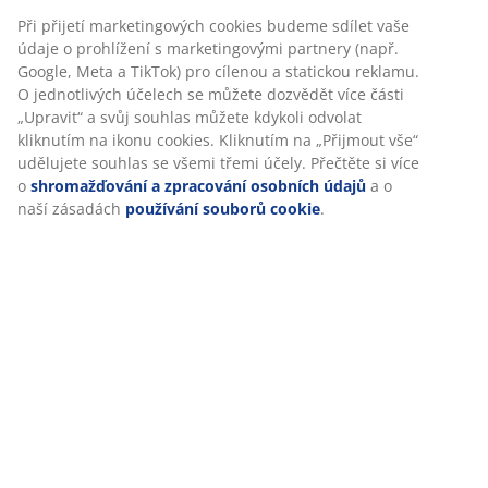
texturu přírodního dřeva, ale snadněji se udržuje.
Při přijetí marketingových cookies budeme sdílet vaše
Hliník je lehký a odolný nerezový materiál.
údaje o prohlížení s marketingovými partnery (např.
Š95×D207×V75 cm
Google, Meta a TikTok) pro cílenou a statickou reklamu.
O jednotlivých účelech se můžete dozvědět více části
„Upravit“ a svůj souhlas můžete kdykoli odvolat
kliknutím na ikonu cookies. Kliknutím na „Přijmout vše“
udělujete souhlas se všemi třemi účely. Přečtěte si více
Skladová položka: 3700523
o
shromažďování a zpracování osobních údajů
a o
Návod k sestavení
naší zásadách
používání souborů cookie
.
Specifikace
Hodnocení
(
19
)