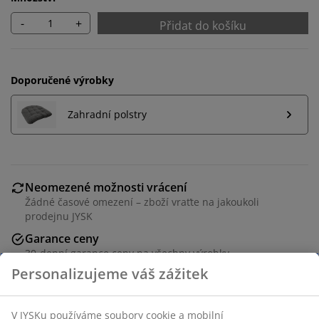
-
+
Přidat do košíku
Doporučené výrobky
Zahradní polstry
Neomezené možnosti vrácení
Žádné časové omezení – zboží vraťte na jakoukoli
prodejnu JYSK
Garance ceny
30-denní garance ceny na všechny výrobky
Flexibilní možnosti doručení
Rychlá a snadná doprava podle vašich představ