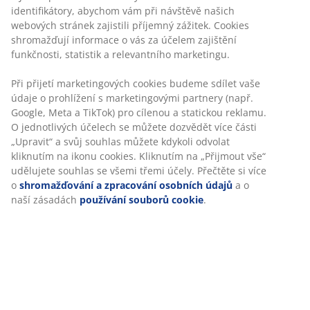
Černá stohovací židle z umělého ratanu s rámem z
práškově lakované oceli. Umělý ratan má přirozený
proutěný vzhled, je ale odolný vůči vlivům počasí a
nevyžaduje údržbu. Zahradní židle je stohovací pro
kompaktní uložení.
Skladová položka: 3700434
Návod k sestavení
Specifikace
Hodnocení
(
188
)