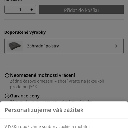
-
+
Přidat do košíku
Doporučené výrobky
Zahradní polstry
Neomezené možnosti vrácení
Žádné časové omezení – zboží vraťte na jakoukoli
prodejnu JYSK
Garance ceny
30-denní garance ceny na všechny výrobky
Flexibilní možnosti doručení
Rychlá a snadná doprava podle vašich představ