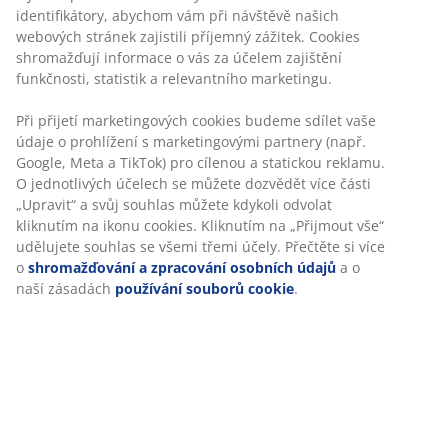
Stohovací židle z umělého ratanu s rámem z práškově
lakované oceli. Umělý ratan má přirozený proutěný
vzhled, je ale odolný vůči vlivům počasí a nevyžaduje
údržbu. Zahradní židle je stohovací pro kompaktní
uložení.
Skladová položka: 3726024
Návod k sestavení
Specifikace
Hodnocení
(
245
)