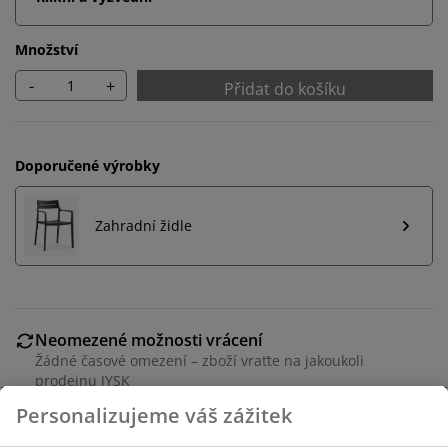
Množství
-
+
Přidat do košíku
Doporučené výrobky
Zahradní židle
Neomezené možnosti vrácení
Žádné časové omezení – zboží vraťte na jakoukoli
prodejnu JYSK
Garance ceny
Personalizujeme váš zážitek
30-denní garance ceny na všechny výrobky