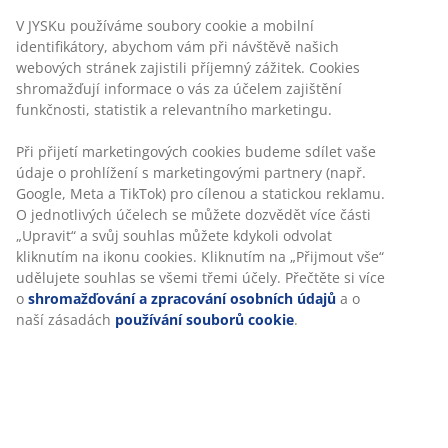
Flexibilní možnosti doručení
V JYSKu používáme soubory cookie a mobilní
Rychlá a snadná doprava podle vašich představ
identifikátory, abychom vám při návštěvě našich
webových stránek zajistili příjemný zážitek. Cookies
shromažďují informace o vás za účelem zajištění
funkčnosti, statistik a relevantního marketingu.
Luxusní polstr s odolným strukturově tkaným
potahem. Na sedadlo židle. 48x49x6 cm
Při přijetí marketingových cookies budeme sdílet vaše
údaje o prohlížení s marketingovými partnery (např.
Google, Meta a TikTok) pro cílenou a statickou reklamu.
O jednotlivých účelech se můžete dozvědět více části
„Upravit“ a svůj souhlas můžete kdykoli odvolat
kliknutím na ikonu cookies. Kliknutím na „Přijmout vše“
Skladová položka: 6427930
udělujete souhlas se všemi třemi účely. Přečtěte si více
o
shromažďování a zpracování osobních údajů
a o
naší zásadách
používání souborů cookie
.
Specifikace
Hodnocení