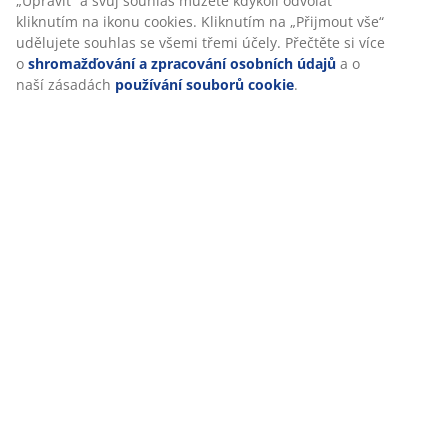
„Upravit“ a svůj souhlas můžete kdykoli odvolat
kliknutím na ikonu cookies. Kliknutím na „Přijmout vše“
udělujete souhlas se všemi třemi účely. Přečtěte si více
o
shromažďování a zpracování osobních údajů
a o
naší zásadách
používání souborů cookie
.