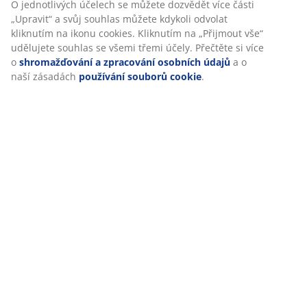
O jednotlivých účelech se můžete dozvědět více části
„Upravit“ a svůj souhlas můžete kdykoli odvolat
kliknutím na ikonu cookies. Kliknutím na „Přijmout vše“
udělujete souhlas se všemi třemi účely. Přečtěte si více
Specifikace
o
shromažďování a zpracování osobních údajů
a o
naší zásadách
používání souborů cookie
.
Hodnocení
(
10
)
Doprava