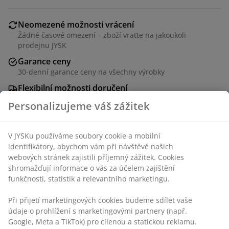
Neomezené možnosti vrácení
Žádné časové omezení – zboží vraťte na jakoukoli
prodejnu JYSK
Garance ceny
30-denní garance ceny na všechny výrobky
Flexibilní možnosti doručení
Rychlá a snadná doprava podle vašich představ
Personalizujeme váš zážitek
V JYSKu používáme soubory cookie a mobilní
Zahradní polstr na polohovací křeslo. Náplň z
identifikátory, abychom vám při návštěvě našich
polyesterového vlákna (72 % recyklováno). 49x117x6
webových stránek zajistili příjemný zážitek. Cookies
cm
shromažďují informace o vás za účelem zajištění
funkčnosti, statistik a relevantního marketingu.
Při přijetí marketingových cookies budeme sdílet vaše
údaje o prohlížení s marketingovými partnery (např.
Google, Meta a TikTok) pro cílenou a statickou reklamu.
Skladová položka: 3725082