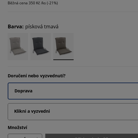
Běžná cena
350 Kč /ks (-21%)
66664%
Barva
:
písková tmavá
Doručení nebo vyzvednutí?
Doprava
Klikni a vyzvedni
Množství