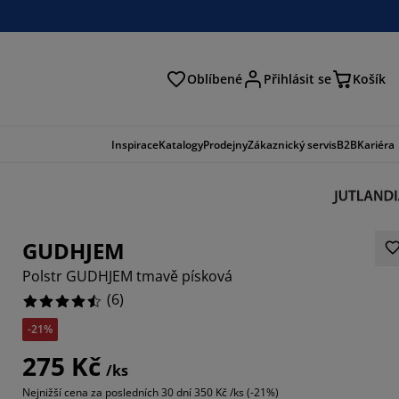
Oblíbené
Přihlásit se
Košík
at
Inspirace
Katalogy
Prodejny
Zákaznický servis
B2B
Kariéra
GUDHJEM
Polstr GUDHJEM tmavě písková
(
6
)
-21%
6666%
275 Kč
/ks
66664%
Nejnižší cena za posledních 30 dní
350 Kč /ks (-21%)