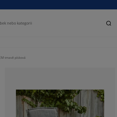
Hled
EM tmavě písková
66.6666666666
16.6666666666