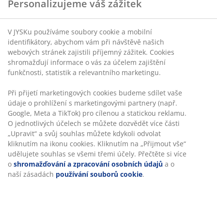
Personalizujeme váš zážitek
Úložné prostory: SLEVA AŽ 60 %
V JYSKu používáme soubory cookie a mobilní
identifikátory, abychom vám při návštěvě našich
webových stránek zajistili příjemný zážitek. Cookies
Zahrada: SLEVA AŽ 60 %
shromažďují informace o vás za účelem zajištění
funkčnosti, statistik a relevantního marketingu.
Při přijetí marketingových cookies budeme sdílet vaše
údaje o prohlížení s marketingovými partnery (např.
Pracovna: SLEVA AŽ 60 %
Google, Meta a TikTok) pro cílenou a statickou reklamu.
O jednotlivých účelech se můžete dozvědět více části
„Upravit“ a svůj souhlas můžete kdykoli odvolat
kliknutím na ikonu cookies. Kliknutím na „Přijmout vše“
Domácnost: SLEVA AŽ 60 %
udělujete souhlas se všemi třemi účely. Přečtěte si více
o
shromažďování a zpracování osobních údajů
a o
naší zásadách
používání souborů cookie
.
Okno a závěsy: SLEVA AŽ 60 %