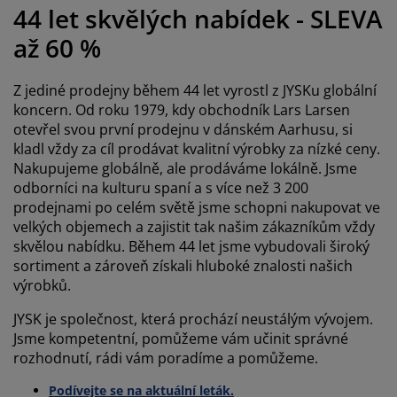
éče o nábytek/doplňky
enkovní osvětlení
rostěradla
ostelové rámy
světlení
44 let skvělých nabídek - SLEVA
až 60 %
emping
tní skříně
oxspring rámy s úložným prostorem
omácnost
Z jediné prodejny během 44 let vyrostl z JYSKu globální
ábytek do ložnice
ošty
ětský pokoj
koncern. Od roku 1979, kdy obchodník Lars Larsen
otevřel svou první prodejnu v dánském Aarhusu, si
ětské matrace
raní
kladl vždy za cíl prodávat kvalitní výrobky za nízké ceny.
Nakupujeme globálně, ale prodáváme lokálně. Jsme
ětské postele
ro mazlíčky
odborníci na kulturu spaní a s více než 3 200
prodejnami po celém světě jsme schopni nakupovat ve
velkých objemech a zajistit tak našim zákazníkům vždy
skvělou nabídku. Během 44 let jsme vybudovali široký
sortiment a zároveň získali hluboké znalosti našich
výrobků.
JYSK je společnost, která prochází neustálým vývojem.
Jsme kompetentní, pomůžeme vám učinit správné
rozhodnutí, rádi vám poradíme a pomůžeme.
Podívejte se na aktuální leták.