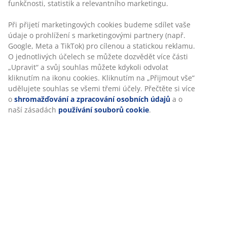
Skladová položka: 3690455
Návod k sestavení
Specifikace
Hodnocení
(
480
)
Doprava
Personalizujeme váš zážitek
V JYSKu používáme soubory cookie a mobilní identifikátory, ab
při návštěvě našich webových stránek zajistili příjemný zážitek. 