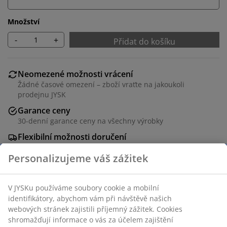
Množství
-
+
Přidat do košíku
Neomezené možnosti vrácení
Žádné časové omezení – zboží vraťte na jakoukoli
prodejnu JYSK
Garance ceny
30-denní garance ceny na všechny výrobky
Flexibilní možnosti doručení
Rychlá a snadná doprava podle vašich představ
Sametový potah a masivní dřevo. Úložný prostor. Š95 x
V45 x H37 cm