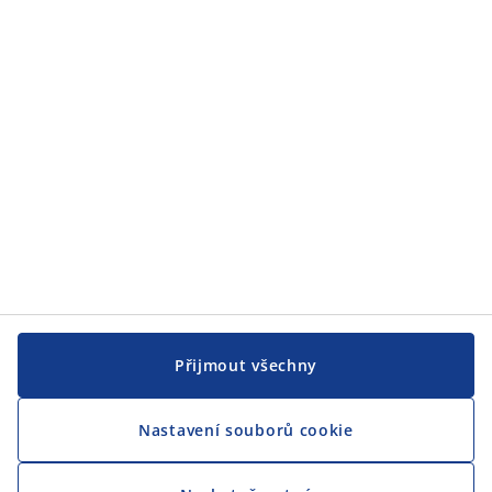
JYSK
JYSK
CENTRÁLA
Sledovat JYSK
Jsme hrdým partnerem Českého paralympijského týmu