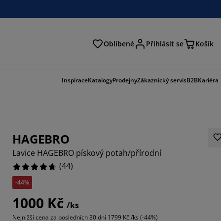
Oblíbené
Přihlásit se
Košík
at
Inspirace
Katalogy
Prodejny
Zákaznický servis
B2B
Kariéra
HAGEBRO
Lavice HAGEBRO pískový potah/přírodní
(
44
)
-44%
2727%
1000 Kč
/ks
8183%
Nejnižší cena za posledních 30 dní
1799 Kč /ks (-44%)