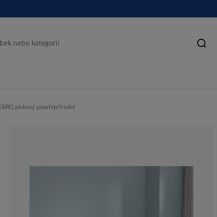
Hled
BRO pískový potah/přírodní
77.2727272727
18.18181818181