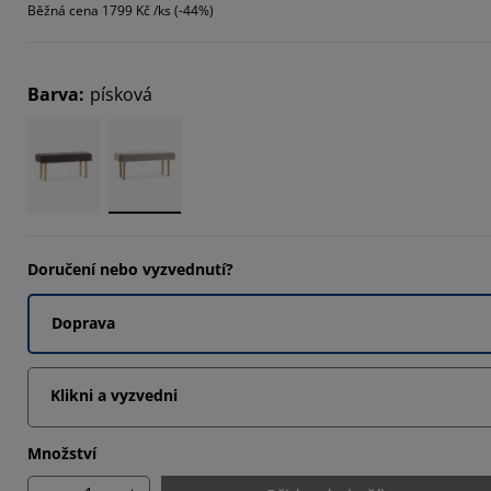
Běžná cena
1799 Kč /ks (-44%)
7273%
Barva
:
písková
7273%
Doručení nebo vyzvednutí?
Doprava
Klikni a vyzvedni
Množství