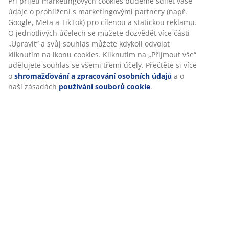
Hodnocení
(
112
)
Doprava
Personalizujeme váš zážitek
V JYSKu používáme soubory cookie a mobilní identifikátory, aby
vám při návštěvě našich webových stránek zajistili příjemný záži
Cookies shromažďují informace o vás za účelem zajištění funkčno
statistik a relevantního marketingu.
Při přijetí marketingových cookies budeme sdílet vaše údaje o pr
s marketingovými partnery (např. Google, Meta a TikTok) pro cíl
statickou reklamu. O jednotlivých účelech se můžete dozvědět ví