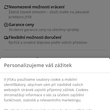
Neomezené možnosti vrácení
Žádné časové omezení – zboží vraťte na jakoukoli
prodejnu JYSK
Garance ceny
30-denní garance ceny na všechny výrobky
Flexibilní možnosti doručení
Rychlá a snadná doprava podle vašich představ
Potah a bambus. Š90 x V45 x H34 cm
Skladová položka: 3690269
Návod k sestavení
Specifikace