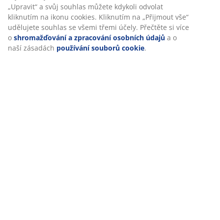
Otevírací doba zákaznického centra
„Upravit“ a svůj souhlas můžete kdykoli odvolat
kliknutím na ikonu cookies. Kliknutím na „Přijmout vše“
Pondělí – pátek 08:30 – 17:00
udělujete souhlas se všemi třemi účely. Přečtěte si více
Sobota - neděle 09:00 - 16:00
o
shromažďování a zpracování osobních údajů
a o
naší zásadách
používání souborů cookie
.
Otevírací dobu prodejen můžete ověřit zde.
46 LET SKVĚLÝCH NABÍDEK
Více než 3500 prodejen ve 49 zemích po celém světě.
SKANDINÁVSKÉ KOŘENY
Působíme celosvětově, ale pocházíme ze Skandinávie.
Založeno roku 1979.