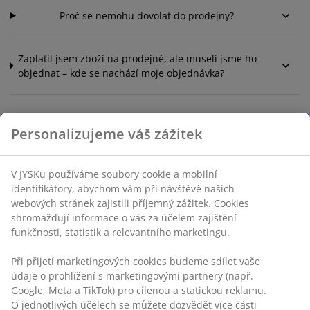
Proč se nemohu dovolat do prodejny?
Zaplatil jsem zboží na prodejně, ale museli jsme ho
objednat – kde se nachází moje objednávka?
Personalizujeme váš zážitek
V JYSKu používáme soubory cookie a mobilní
Kontaktujte zákaznické centrum
identifikátory, abychom vám při návštěvě našich
webových stránek zajistili příjemný zážitek. Cookies
shromažďují informace o vás za účelem zajištění
Live chat - Offline
funkčnosti, statistik a relevantního marketingu.
bez čekání
Při přijetí marketingových cookies budeme sdílet vaše
+420 228 884 565
údaje o prohlížení s marketingovými partnery (např.
Průměrná doba čekání na lince je 1 minuta
Google, Meta a TikTok) pro cílenou a statickou reklamu.
O jednotlivých účelech se můžete dozvědět více části