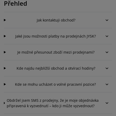
éče o nábytek/doplňky
Přehled
enkovní osvětlení
rostěradla
ostelové rámy
světlení
emping
tní skříně
oxspring rámy s úložným prostorem
omácnost
Jak kontaktuji obchod?
ábytek do ložnice
ošty
ětský pokoj
Jaké jsou možnosti platby na prodejnách JYSK?
ětské matrace
raní
ětské postele
ro mazlíčky
Je možné přesunout zboží mezi prodejnami?
Kde najdu nejbližší obchod a otvírací hodiny?
Kde se mohu ucházet o volné pracovní pozice?
Obdržel jsem SMS z prodejny, že je moje objednávka
připravená k vyzvednutí – kdo ji může vyzvednout?