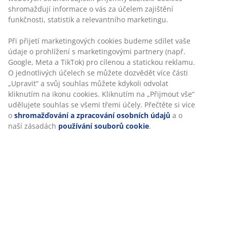
GARANCE NA MATRACE
shromažďují informace o vás za účelem zajištění
Na matrace GOLD poskytujeme záruku 25 let.
funkčnosti, statistik a relevantního marketingu.
Při přijetí marketingových cookies budeme sdílet vaše
údaje o prohlížení s marketingovými partnery (např.
Google, Meta a TikTok) pro cílenou a statickou reklamu.
O jednotlivých účelech se můžete dozvědět více části
VŽDY NÍZKÁ CENA
„Upravit“ a svůj souhlas můžete kdykoli odvolat
Vybrali jsme širokou škálu výrobků, které nabízíme za nízké
kliknutím na ikonu cookies. Kliknutím na „Přijmout vše“
ceny. Každý den.
udělujete souhlas se všemi třemi účely. Přečtěte si více
o
shromažďování a zpracování osobních údajů
a o
naší zásadách
používání souborů cookie
.
Vyhrajte dárkovou kartu v hodnotě 3000
Kč
Dostávejte marketingové informace od společnosti
JYSK, včetně novinek, soutěží, inspirace a nabídek s