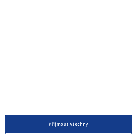
Zákaznický servis
Zákaznický servis
JYSK
JYSK
CENTRÁLA
Sledovat JYSK
Přijmout všechny