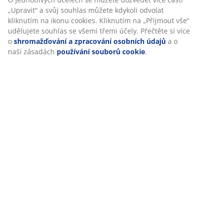
„Upravit“ a svůj souhlas můžete kdykoli odvolat
kliknutím na ikonu cookies. Kliknutím na „Přijmout vše“
udělujete souhlas se všemi třemi účely. Přečtěte si více
o
shromažďování a zpracování osobních údajů
a o
Specifikace
naší zásadách
používání souborů cookie
.
Hodnocení
(
30
)
Doprava