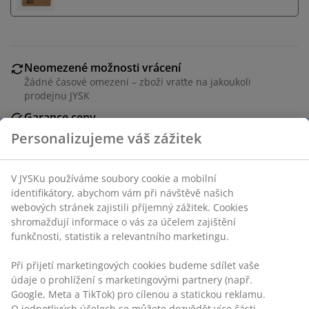
Neomezené možnosti vrácení
Žádné časové omezení – zboží vraťte na jakoukoli
prodejnu JYSK
Garance ceny
30-denní garance ceny na všechny výrobky
Personalizujeme váš zážitek
Flexibilní možnosti doručení
Rychlá a snadná doprava podle vašich představ
V JYSKu používáme soubory cookie a mobilní
identifikátory, abychom vám při návštěvě našich
webových stránek zajistili příjemný zážitek. Cookies
shromažďují informace o vás za účelem zajištění
Balení 2 bílých LED svíček, které vydávají teplé a
funkčnosti, statistik a relevantního marketingu.
realistické světlo. S funkcí časovače, která zapne světlo
na 6 hodin a vypne ho na 18 hodin. Svíčky využívají 2
Při přijetí marketingových cookies budeme sdílet vaše
baterie AAA (nejsou součástí balení). Ø2×V25 cm
údaje o prohlížení s marketingovými partnery (např.
Google, Meta a TikTok) pro cílenou a statickou reklamu.
O jednotlivých účelech se můžete dozvědět více části
Skladová položka: 4912579