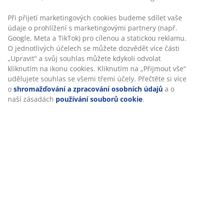
Specifikace
Hodnocení
Personalizujeme váš zážitek
(
30
)
V JYSKu používáme soubory cookie a mobilní identifikátory, aby
vám při návštěvě našich webových stránek zajistili příjemný záži
Doprava
Cookies shromažďují informace o vás za účelem zajištění funkčno
statistik a relevantního marketingu.
Při přijetí marketingových cookies budeme sdílet vaše údaje o
prohlížení s marketingovými partnery (např. Google, Meta a TikT
pro cílenou a statickou reklamu. O jednotlivých účelech se může
dozvědět více části „Upravit“ a svůj souhlas můžete kdykoli odvo
kliknutím na ikonu cookies. Kliknutím na „Přijmout vše“ udělujet
souhlas se všemi třemi účely. Přečtěte si více o
shromažďování 