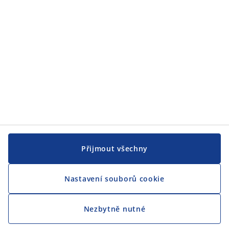
CENTRÁLA
Sledovat JYSK
Jsme hrdým partnerem Českého paralympijského týmu