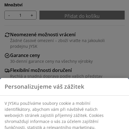
Množství
-
+
Přidat do košíku
Neomezené možnosti vrácení
Žádné časové omezení – zboží vraťte na jakoukoli
prodejnu JYSK
Garance ceny
30-denní garance ceny na všechny výrobky
Flexibilní možnosti doručení
Rychlá a snadná doprava podle vašich představ
Černý rámeček v rozměru 18x24 cm z MDF s přední
stranou z lehkého plastu. Se stojanem.
Skladová položka: 4912919