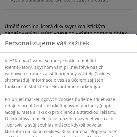
Umělá rostlina, která díky svým realistickým
panašovaným listům vnese do vašeho domova dotek
přírody. Tato vysoká rostlina nevyžaduje žádnou
údržbu a poskytuje trvalou zeleň. Dodává se v
jednoduchém černém květináči, připravená k vystavení.
Š65xD56xV150 cm
Personalizujeme váš zážitek
Skladová položka: 4912439
V JYSKu používáme soubory cookie a mobilní identifikátory,
abychom vám při návštěvě našich webových stránek
zajistili příjemný zážitek. Cookies shromažďují informace o
Specifikace
vás za účelem zajištění funkčnosti, statistik a relevantního
marketingu.
Při přijetí marketingových cookies budeme sdílet vaše
Hodnocení
údaje o prohlížení s marketingovými partnery (např.
Google, Meta a TikTok) pro cílenou a statickou reklamu. O
(
6
)