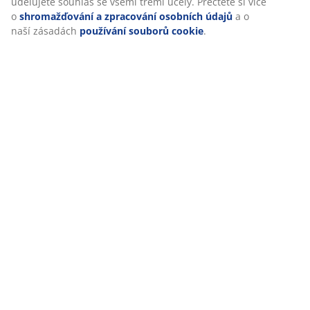
jednotlivých účelech se můžete dozvědět více části
„Upravit“ a svůj souhlas můžete kdykoli odvolat kliknutím
na ikonu cookies. Kliknutím na „Přijmout vše“ udělujete
Doprava
souhlas se všemi třemi účely. Přečtěte si více o
shromažďování a zpracování osobních údajů
a o naší
zásadách
používání souborů cookie
.