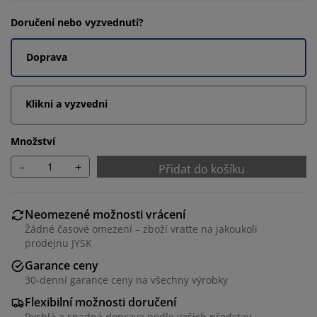
Doručení nebo vyzvednutí?
Doprava
Klikni a vyzvedni
Množství
-
+
Přidat do košíku
Neomezené možnosti vrácení
Žádné časové omezení – zboží vraťte na jakoukoli
prodejnu JYSK
Garance ceny
30-denní garance ceny na všechny výrobky
Flexibilní možnosti doručení
Rychlá a snadná doprava podle vašich představ