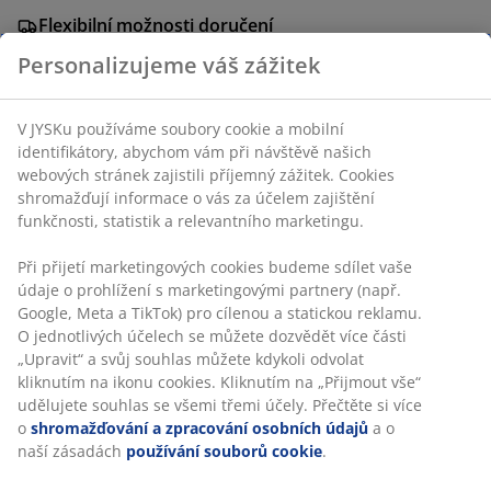
Flexibilní možnosti doručení
Rychlá a snadná doprava podle vašich představ
Personalizujeme váš zážitek
V JYSKu používáme soubory cookie a mobilní
Potah ze 100% polyesteru. Velur. 70x50 cm
identifikátory, abychom vám při návštěvě našich
webových stránek zajistili příjemný zážitek. Cookies
shromažďují informace o vás za účelem zajištění
Skladová položka: 6873544
funkčnosti, statistik a relevantního marketingu.
Při přijetí marketingových cookies budeme sdílet vaše
údaje o prohlížení s marketingovými partnery (např.
Specifikace
Google, Meta a TikTok) pro cílenou a statickou reklamu.
O jednotlivých účelech se můžete dozvědět více části
„Upravit“ a svůj souhlas můžete kdykoli odvolat
kliknutím na ikonu cookies. Kliknutím na „Přijmout vše“
Hodnocení
udělujete souhlas se všemi třemi účely. Přečtěte si více
(
17
)
o
shromažďování a zpracování osobních údajů
a o
naší zásadách
používání souborů cookie
.