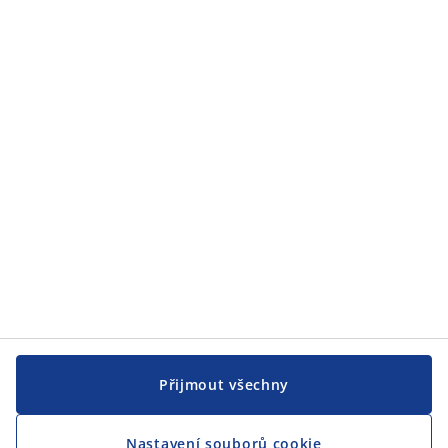
Zákaznický servis
JYSK
JYSK
CENTRÁLA
Sledovat JYSK
Přijmout všechny
Nastavení souborů cookie
Jsme hrdým partnerem Českého paralympijského týmu