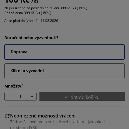
/ks
Nejnižší cena za posledních 30 dní
399 Kč /ks (-60%)
Běžná cena
399 Kč /ks (-60%)
Akce platí do (včetně): 11.08.2026
Doručení nebo vyzvednutí?
Doprava
Klikni a vyzvedni
Množství
-
+
Přidat do košíku
Neomezené možnosti vrácení
Žádné časové omezení – zboží vraťte na jakoukoli
prodejnu JYSK