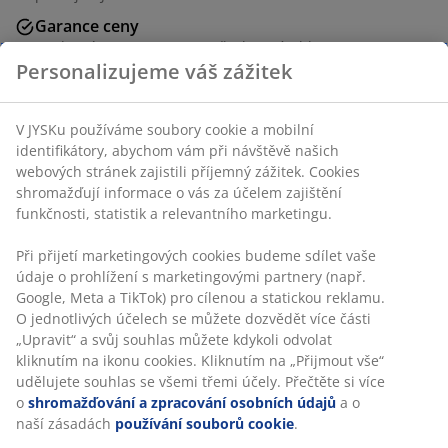
Garance ceny
30-denní garance ceny na všechny výrobky
Personalizujeme váš zážitek
Flexibilní možnosti doručení
Rychlá a snadná doprava podle vašich představ
V JYSKu používáme soubory cookie a mobilní
identifikátory, abychom vám při návštěvě našich
Potah ze 100% bavlny. S výšivkou. 45x45 cm
webových stránek zajistili příjemný zážitek. Cookies
shromažďují informace o vás za účelem zajištění
funkčnosti, statistik a relevantního marketingu.
Skladová položka: 6856644
Při přijetí marketingových cookies budeme sdílet vaše
údaje o prohlížení s marketingovými partnery (např.
Google, Meta a TikTok) pro cílenou a statickou reklamu.
Specifikace
O jednotlivých účelech se můžete dozvědět více části
„Upravit“ a svůj souhlas můžete kdykoli odvolat
kliknutím na ikonu cookies. Kliknutím na „Přijmout vše“
udělujete souhlas se všemi třemi účely. Přečtěte si více
Hodnocení
o
shromažďování a zpracování osobních údajů
a o
(
30
)
naší zásadách
používání souborů cookie
.