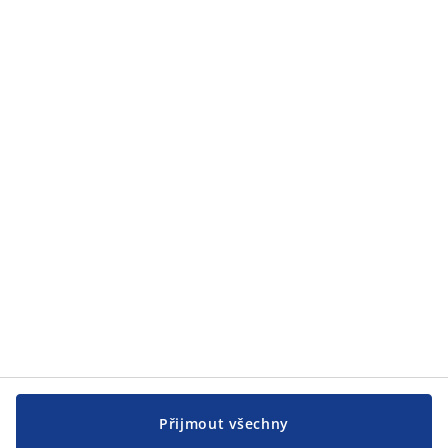
Zákaznický servis
Zákaznický servis
JYSK
JYSK
CENTRÁLA
Sledovat JYSK
Přijmout všechny