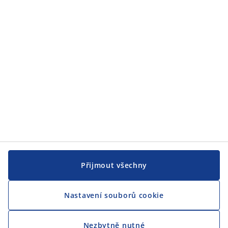
JYSK
CENTRÁLA
Sledovat JYSK
Jsme hrdým partnerem Českého paralympijského týmu