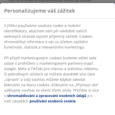
Potah ze 100% polyesteru. 45x45 cm
Skladová položka: 6858715
Specifikace
Hodnocení
(
8
)
Doprava