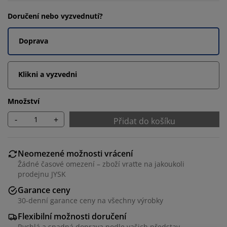
Doručení nebo vyzvednutí?
Doprava
Klikni a vyzvedni
Množství
-
+
Přidat do košíku
Neomezené možnosti vrácení
Žádné časové omezení – zboží vraťte na jakoukoli
prodejnu JYSK
Garance ceny
30-denní garance ceny na všechny výrobky
Flexibilní možnosti doručení
Rychlá a snadná doprava podle vašich představ