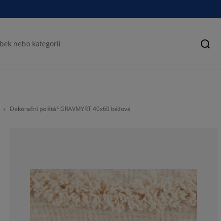
Hled
Dekorační polštář GRAVMYRT 40x60 béžová
60.8695652173
13.04347826086