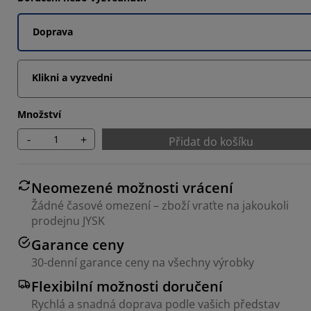
5215%
Doprava
5215%
6086%
Klikni a vyzvedni
Množství
-
+
Přidat do košíku
Neomezené možnosti vrácení
Žádné časové omezení – zboží vraťte na jakoukoli
prodejnu JYSK
Garance ceny
30-denní garance ceny na všechny výrobky
Flexibilní možnosti doručení
Rychlá a snadná doprava podle vašich představ