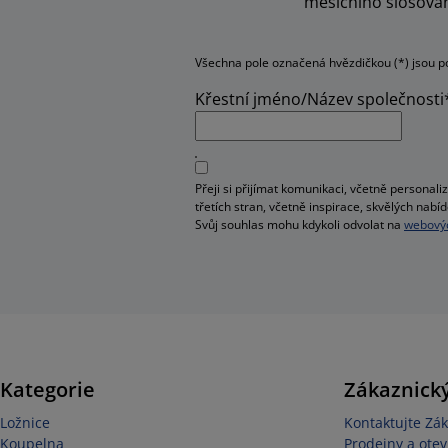
měsíčního slosován
Všechna pole označená hvězdičkou (*) jsou p
Křestní jméno/Název společnosti
Přeji si přijímat komunikaci, včetně person
třetích stran, včetně inspirace, skvělých na
Svůj souhlas mohu kdykoli odvolat na
webovýc
Kategorie
Zákaznický
Ložnice
Kontaktujte Zák
Koupelna
Prodejny a otev