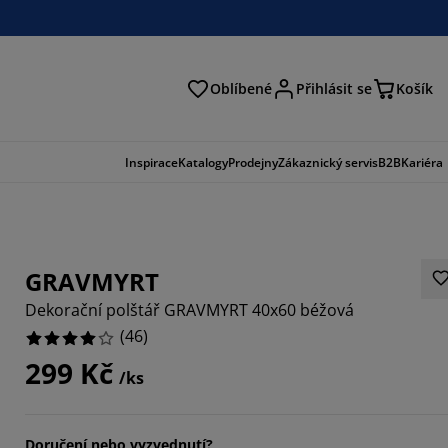
Oblíbené
Přihlásit se
Košík
at
Inspirace
Katalogy
Prodejny
Zákaznický servis
B2B
Kariéra
GRAVMYRT
Dekorační polštář GRAVMYRT 40x60 béžová
(
46
)
299 Kč
/ks
9131%
9565%
Doručení nebo vyzvednutí?