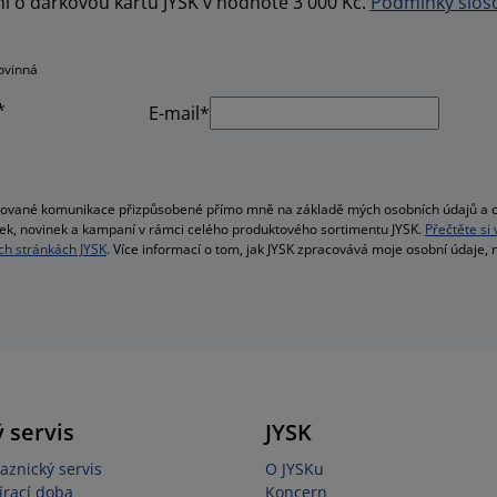
í o dárkovou kartu JYSK v hodnotě 3 000 Kč.
Podmínky sloso
ovinná
*
E-mail*
alizované komunikace přizpůsobené přímo mně na základě mých osobních údajů a c
bídek, novinek a kampaní v rámci celého produktového sortimentu JYSK.
Přečtěte si
h stránkách JYSK
. Více informací o tom, jak JYSK zpracovává moje osobní údaje,
 servis
JYSK
aznický servis
O JYSKu
írací doba
Koncern