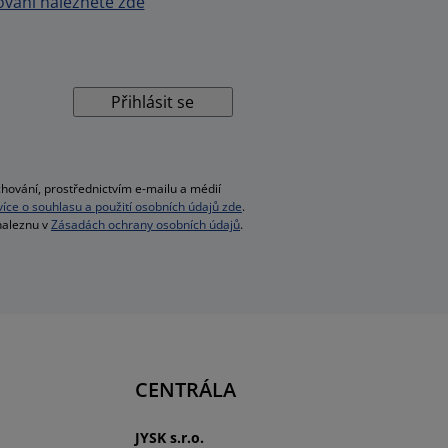
vání naleznete zde
Přihlásit se
hování, prostřednictvím e-mailu a médií
 více o souhlasu a použití osobních údajů zde
.
 naleznu v
Zásadách ochrany osobních údajů
.
CENTRÁLA
JYSK s.r.o.