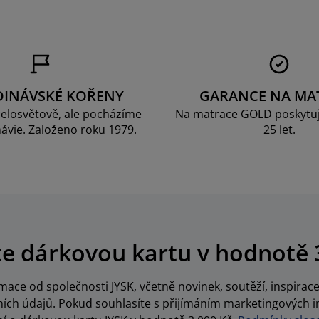
DINÁVSKÉ KOŘENY
GARANCE NA MA
elosvětově, ale pocházíme
Na matrace GOLD poskytu
ávie. Založeno roku 1979.
25 let.
te dárkovou kartu v hodnotě 
ace od společnosti JYSK, včetně novinek, soutěží, inspira
ch údajů. Pokud souhlasíte s přijímáním marketingových i