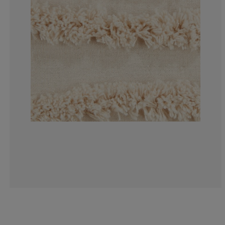
4.347826086956
4.347826086956
17.39130434782