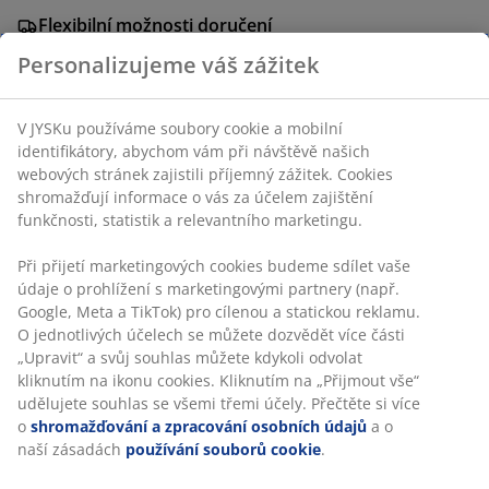
Flexibilní možnosti doručení
Rychlá a snadná doprava podle vašich představ
Personalizujeme váš zážitek
V JYSKu používáme soubory cookie a mobilní
Potah z bavlny/polyesteru. 40x60 cm
identifikátory, abychom vám při návštěvě našich
webových stránek zajistili příjemný zážitek. Cookies
shromažďují informace o vás za účelem zajištění
Skladová položka: 6882844
funkčnosti, statistik a relevantního marketingu.
Při přijetí marketingových cookies budeme sdílet vaše
údaje o prohlížení s marketingovými partnery (např.
Specifikace
Google, Meta a TikTok) pro cílenou a statickou reklamu.
O jednotlivých účelech se můžete dozvědět více části
„Upravit“ a svůj souhlas můžete kdykoli odvolat
kliknutím na ikonu cookies. Kliknutím na „Přijmout vše“
Hodnocení
udělujete souhlas se všemi třemi účely. Přečtěte si více
(
4
)
o
shromažďování a zpracování osobních údajů
a o
naší zásadách
používání souborů cookie
.