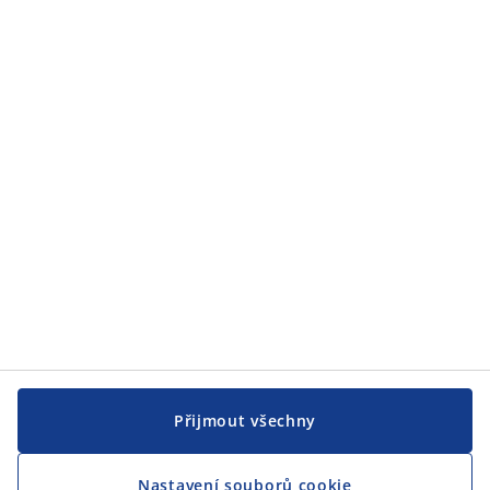
Zákaznický servis
JYSK
JYSK
CENTRÁLA
Sledovat JYSK
Přijmout všechny
Nastavení souborů cookie
Jsme hrdým partnerem Českého paralympijského týmu