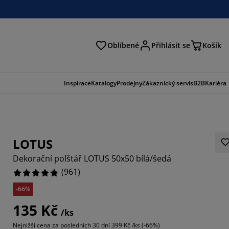
Oblíbené
Přihlásit se
Košík
at
Inspirace
Katalogy
Prodejny
Zákaznický servis
B2B
Kariéra
LOTUS
Dekorační polštář LOTUS 50x50 bílá/šedá
(
961
)
-66%
233%
135 Kč
/ks
223%
Nejnižší cena za posledních 30 dní
399 Kč /ks (-66%)