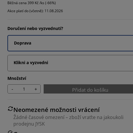
Běžná cena
399 Kč /ks (-66%)
2286%
Akce platí do (včetně): 11.08.2026
744%
Doručení nebo vyzvednutí?
766%
Doprava
Klikni a vyzvedni
Množství
-
+
Přidat do košíku
Neomezené možnosti vrácení
Žádné časové omezení – zboží vraťte na jakoukoli
prodejnu JYSK