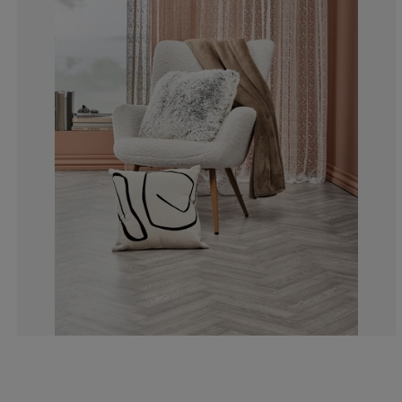
3.121748178980
1.45681581685
1.352757544224