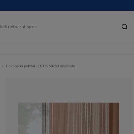
Hled
Dekorační polštář LOTUS 50x50 bílá/šedá
86.47242455775
7.596253902185