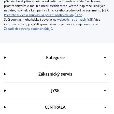
přizpůsobené přímo mně na základě mých osobních údajů a chování,
prostřednictvím e-mailu a médií třetích stran, včetně inspirace, skvělých
nabídek, novinek a kampaní v rámci celého produktového sortimentu JYSK.
Přečtěte si více o souhlasu a použití osobních údajů zde
.
Svůj souhlas mohu kdykoli odvolat na
webových stránkách JYSK
. Více
informací o tom, jak JYSK zpracovává moje osobní údaje, naleznu v
Zásadách ochrany osobních údajů
.
Kategorie
Kategorie
Zákaznický servis
Zákaznický servis
JYSK
JYSK
CENTRÁLA