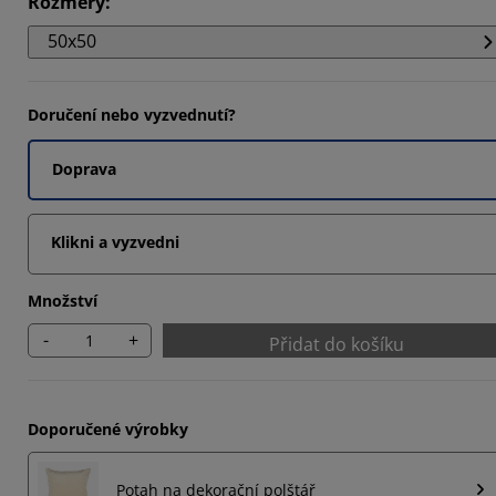
Rozměry
:
993%
50x50
6873%
993%
Doručení nebo vyzvednutí?
Doprava
Klikni a vyzvedni
Množství
-
+
Přidat do košíku
Doporučené výrobky
Potah na dekorační polštář