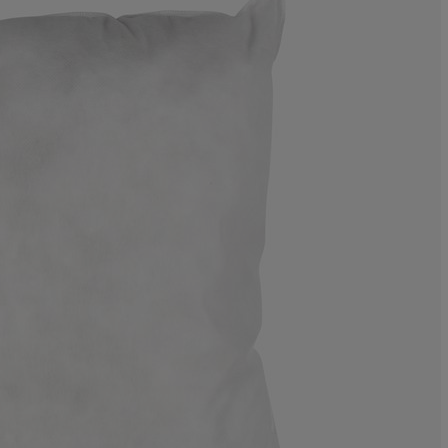
4.421768707482
3.401360544217
4.421768707482