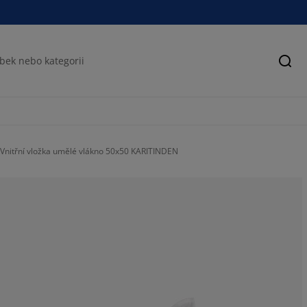
Hled
Vnitřní vložka umělé vlákno 50x50 KARITINDEN
73.12925170068
14.62585034013