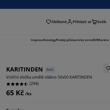
Oblíbené
Přihlásit se
Košík
at
Inspirace
Katalogy
Prodejny
Zákaznický servis
B2B
Kariéra
KARITINDEN
Basic
Vnitřní vložka umělé vlákno 50x50 KARITINDEN
(
294
)
65 Kč
/ks
027%
6054%