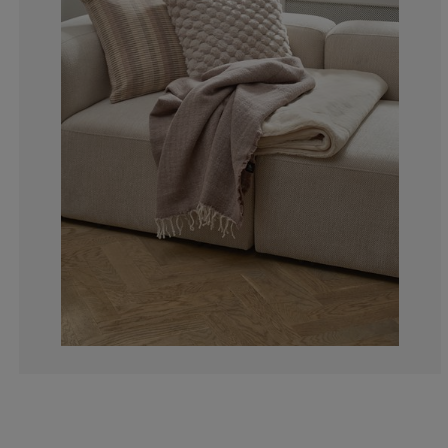
0%
0%
12.5%