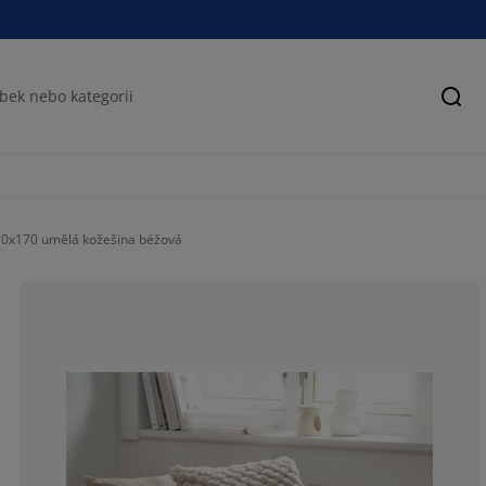
Hled
30x170 umělá kožešina béžová
87.5%
0%