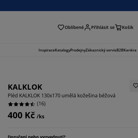
Oblíbené
Přihlásit se
Košík
at
Inspirace
Katalogy
Prodejny
Zákaznický servis
B2B
Kariéra
KALKLOK
Pléd KALKLOK 130x170 umělá kožešina béžová
(
16
)
400 Kč
/ks
Doručení nebo vyzvednutí?