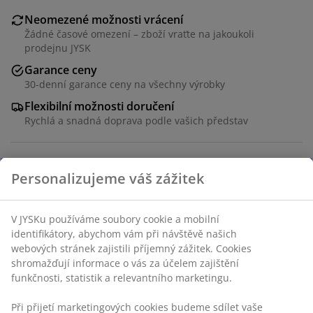
Neomezené možnosti vrácení
Žádné časové omezení – zboží vraťte na jakoukoli
prodejnu JYSK
Garance ceny
30-denní garance ceny na všechny výrobky
Flexibilní možnosti doručení
Rychlá a snadná doprava podle vašich představ
100% polyester (25 % recyklováno). 220x240 cm
Skladová položka: 4541308
Specifikace