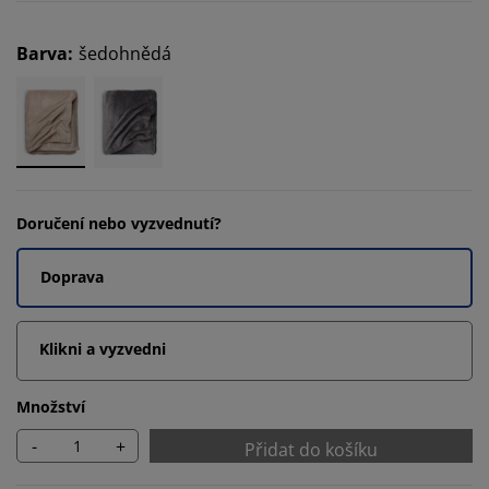
Barva
:
šedohnědá
Doručení nebo vyzvednutí?
Doprava
Klikni a vyzvedni
Množství
-
+
Přidat do košíku