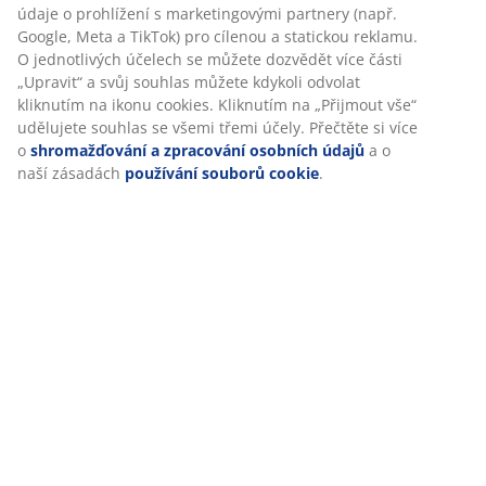
Hodnocení
(
306
)
Doprava
Personalizujeme váš zážitek
V JYSKu používáme soubory cookie a mobilní identifikátory, aby
vám při návštěvě našich webových stránek zajistili příjemný záži
Cookies shromažďují informace o vás za účelem zajištění funkčno
statistik a relevantního marketingu.
Při přijetí marketingových cookies budeme sdílet vaše údaje o pr
s marketingovými partnery (např. Google, Meta a TikTok) pro cíl
statickou reklamu. O jednotlivých účelech se můžete dozvědět ví
„Upravit“ a svůj souhlas můžete kdykoli odvolat kliknutím na iko