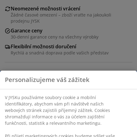
Neomezené možnosti vrácení
Žádné časové omezení – zboží vraťte na jakoukoli
prodejnu JYSK
Garance ceny
30-denní garance ceny na všechny výrobky
Flexibilní možnosti doručení
Rychlá a snadná doprava podle vašich představ
100% polyester (25 % recyklováno). 130x160 cm
Skladová položka: 4541807
Specifikace