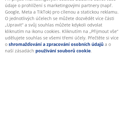
Personalizujeme váš zážitek
Hodnocení
(
11
)
V JYSKu používáme soubory cookie a mobilní identifikátory,
abychom vám při návštěvě našich webových stránek zajistili
příjemný zážitek. Cookies shromažďují informace o vás za
Doprava
účelem zajištění funkčnosti, statistik a relevantního marketingu.
Při přijetí marketingových cookies budeme sdílet vaše údaje o
prohlížení s marketingovými partnery (např. Google, Meta a
TikTok) pro cílenou a statickou reklamu. O jednotlivých účelech
se můžete dozvědět více části „Upravit“ a svůj souhlas můžete
kdykoli odvolat kliknutím na ikonu cookies. Kliknutím na
„Přijmout vše“ udělujete souhlas se všemi třemi účely. Přečtěte
si více o
shromažďování a zpracování osobních údajů
a o naší
zásadách
používání souborů cookie
.