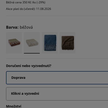
Běžná cena
350 Kč /ks (-29%)
Akce platí do (včetně): 11.08.2026
14285%
42854%
Barva
:
béžová
Doručení nebo vyzvednutí?
Doprava
Klikni a vyzvedni
Množství