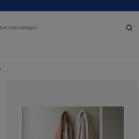
Hled
á
28.5714285714
14.2857142857