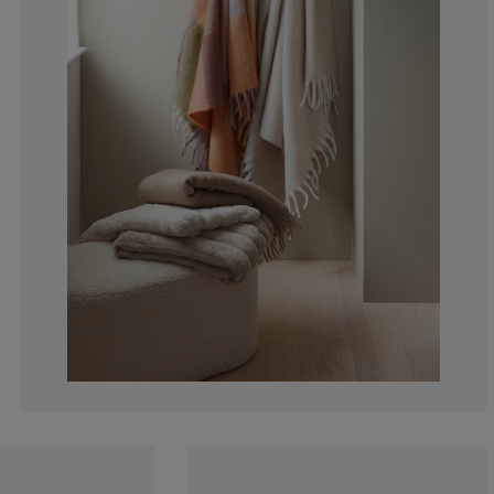
0%
14.2857142857
42.8571428571