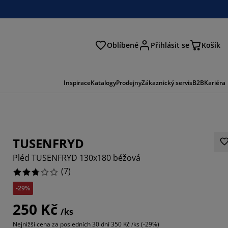
Oblíbené
Přihlásit se
Košík
at
Inspirace
Katalogy
Prodejny
Zákaznický servis
B2B
Kariéra
TUSENFRYD
Pléd TUSENFRYD 130x180 béžová
(
7
)
-29%
2857%
250 Kč
/ks
14285%
Nejnižší cena za posledních 30 dní
350 Kč /ks (-29%)