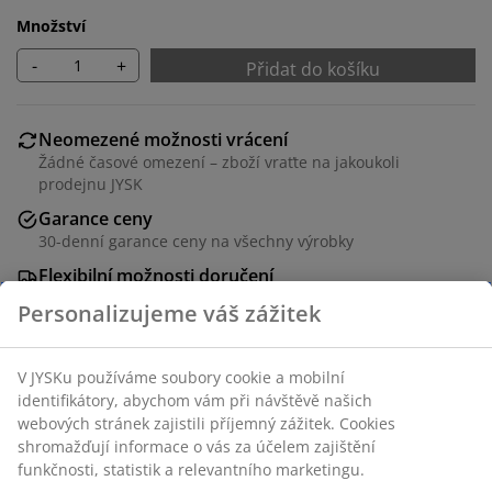
Množství
-
+
Přidat do košíku
Neomezené možnosti vrácení
Žádné časové omezení – zboží vraťte na jakoukoli
prodejnu JYSK
Garance ceny
30-denní garance ceny na všechny výrobky
Flexibilní možnosti doručení
Rychlá a snadná doprava podle vašich představ
100% polyester (50 % recyklováno). 130x180 cm
Skladová položka: 4534658