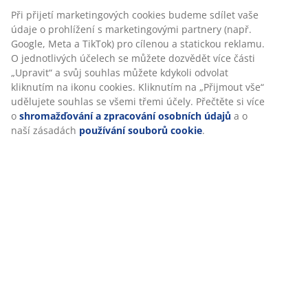
Specifikace
Hodnocení
(
7
)
Personalizujeme váš zážitek
Doprava
V JYSKu používáme soubory cookie a mobilní identifikátory, aby
vám při návštěvě našich webových stránek zajistili příjemný záži
Cookies shromažďují informace o vás za účelem zajištění funkčno
statistik a relevantního marketingu.
Při přijetí marketingových cookies budeme sdílet vaše údaje o
prohlížení s marketingovými partnery (např. Google, Meta a TikT
pro cílenou a statickou reklamu. O jednotlivých účelech se může
dozvědět více části „Upravit“ a svůj souhlas můžete kdykoli odvo
kliknutím na ikonu cookies. Kliknutím na „Přijmout vše“ udělujet