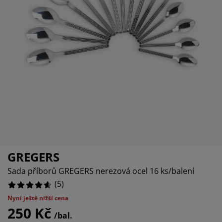
če o nábytek/doplňky
nkovní osvětlení
ostěradla
stelové rámy
větlení
emping
tní skříně
xspring rámy s úložným prostorem
omácnost
bytek do ložnice
šty
tský pokoj
tské matrace
aní
tské postele
o mazlíčky
GREGERS
Sada příborů GREGERS nerezová ocel 16 ks/balení
(
5
)
Nyní ještě nižší cena
250 Kč
/bal.