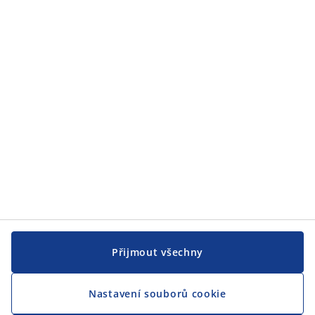
JYSK
JYSK
CENTRÁLA
Sledovat JYSK
Jsme hrdým partnerem Českého paralympijského týmu