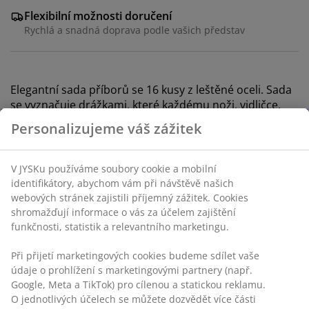
Flexibilní možnosti doručení
Rychlá a snadná doprava podle vašich představ
Elegantní sada příborů se 16 kusy z leštěné oceli. Sada
se vyznačuje drážkami, které každému noži, vidličce,
lžíci i lžičce dodávají jedinečný vzhled. Vhodné do
myčky.
Skladová položka: 4912536
Personalizujeme váš zážitek
V JYSKu používáme soubory cookie a mobilní identifikátory,
Specifikace
abychom vám při návštěvě našich webových stránek
zajistili příjemný zážitek. Cookies shromažďují informace o
vás za účelem zajištění funkčnosti, statistik a relevantního
marketingu.
Hodnocení
(
5
)