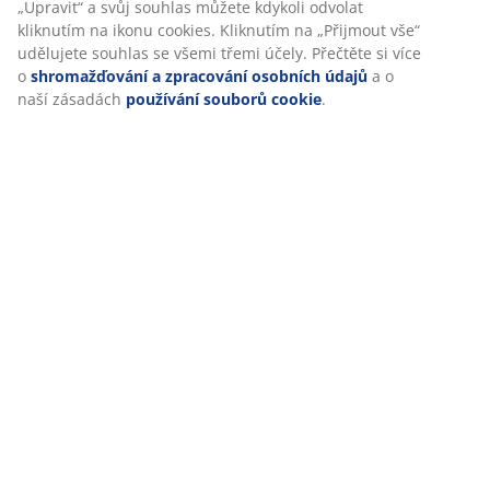
Při přijetí marketingových cookies budeme sdílet vaše
údaje o prohlížení s marketingovými partnery (např.
Google, Meta a TikTok) pro cílenou a statickou reklamu. O
jednotlivých účelech se můžete dozvědět více části
Doprava
„Upravit“ a svůj souhlas můžete kdykoli odvolat kliknutím
na ikonu cookies. Kliknutím na „Přijmout vše“ udělujete
souhlas se všemi třemi účely. Přečtěte si více o
shromažďování a zpracování osobních údajů
a o naší
zásadách
používání souborů cookie
.