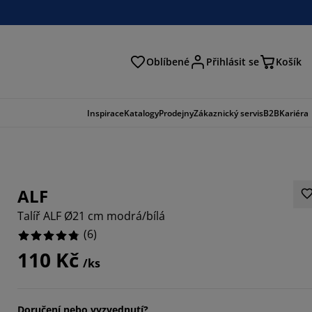
Oblíbené
Přihlásit se
Košík
at
Inspirace
Katalogy
Prodejny
Zákaznický servis
B2B
Kariéra
ALF
Talíř ALF Ø21 cm modrá/bílá
(
6
)
110 Kč
/ks
3334%
66664%
Doručení nebo vyzvednutí?