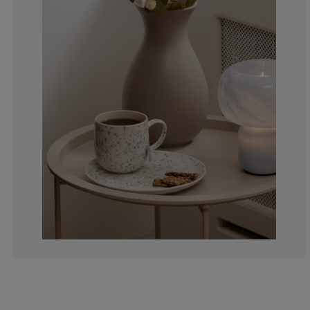
0%
0%
0%