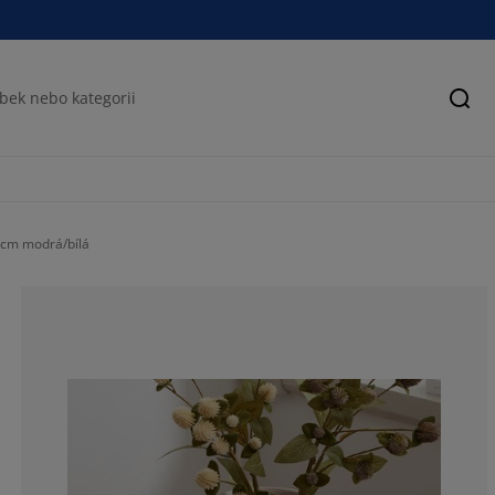
Hled
 cm modrá/bílá
83.3333333333
16.6666666666