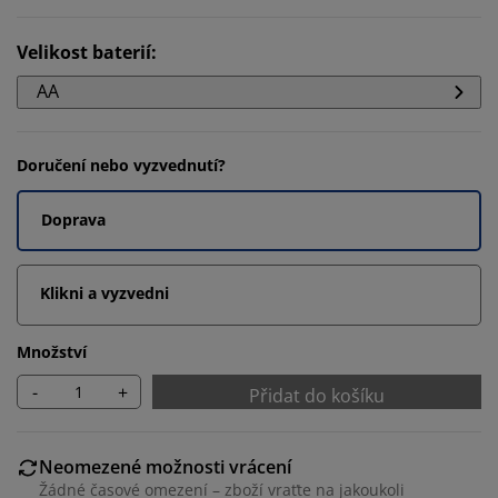
Velikost baterií
:
AA
Doručení nebo vyzvednutí?
Doprava
Klikni a vyzvedni
Množství
-
+
Přidat do košíku
Neomezené možnosti vrácení
Žádné časové omezení – zboží vraťte na jakoukoli