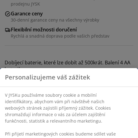
prodejnu JYSK
Garance ceny
30-denní garance ceny na všechny výrobky
Flexibilní možnosti doručení
Rychlá a snadná doprava podle vašich představ
Dobíjecí baterie, které lze dobít až 500krát. Balení 4 AA
baterií.
Personalizujeme váš zážitek
Skladová položka: 4912487
V JYSKu používáme soubory cookie a mobilní
Značení
identifikátory, abychom vám při návštěvě našich
webových stránek zajistili příjemný zážitek. Cookies
shromažďují informace o vás za účelem zajištění
funkčnosti, statistik a relevantního marketingu.
Specifikace
Při přijetí marketingových cookies budeme sdílet vaše