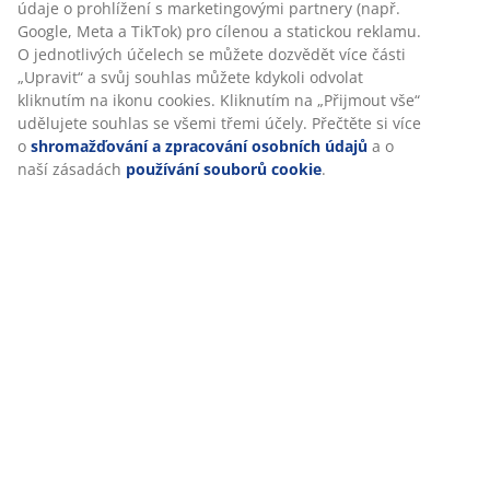
údaje o prohlížení s marketingovými partnery (např.
Google, Meta a TikTok) pro cílenou a statickou reklamu.
Hodnocení
O jednotlivých účelech se můžete dozvědět více části
(
9
)
„Upravit“ a svůj souhlas můžete kdykoli odvolat
kliknutím na ikonu cookies. Kliknutím na „Přijmout vše“
udělujete souhlas se všemi třemi účely. Přečtěte si více
o
shromažďování a zpracování osobních údajů
a o
Doprava
naší zásadách
používání souborů cookie
.