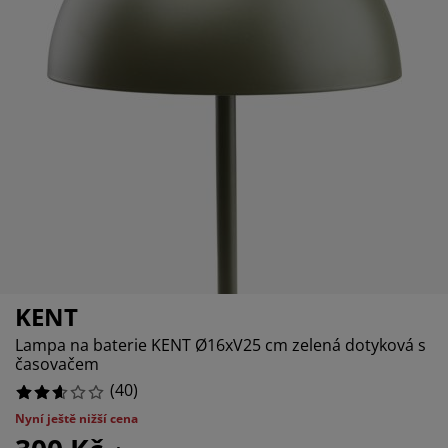
éče o nábytek/doplňky
enkovní osvětlení
rostěradla
ostelové rámy
světlení
emping
tní skříně
oxspring rámy s úložným prostorem
omácnost
ábytek do ložnice
ošty
ětský pokoj
ětské matrace
raní
ětské postele
ro mazlíčky
KENT
Lampa na baterie KENT Ø16xV25 cm zelená dotyková s
časovačem
(
40
)
Nyní ještě nižší cena