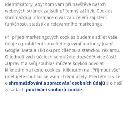
webových stránek zajistili příjemný zážitek. Cookies
Flexibilní možnosti doručení
shromažďují informace o vás za účelem zajištění
Rychlá a snadná doprava podle vašich představ
funkčnosti, statistik a relevantního marketingu.
Při přijetí marketingových cookies budeme sdílet vaše
Ocel a plast. Dotykové ovládání. 3 úrovně jasu a
údaje o prohlížení s marketingovými partnery (např.
časovač. Bez baterií. Ø16xH25 cm
Google, Meta a TikTok) pro cílenou a statickou reklamu.
O jednotlivých účelech se můžete dozvědět více části
„Upravit“ a svůj souhlas můžete kdykoli odvolat
Skladová položka: 4912436
kliknutím na ikonu cookies. Kliknutím na „Přijmout vše“
Značení
udělujete souhlas se všemi třemi účely. Přečtěte si více
o
shromažďování a zpracování osobních údajů
a o
naší zásadách
používání souborů cookie
.
Specifikace
Hodnocení
(
40
)