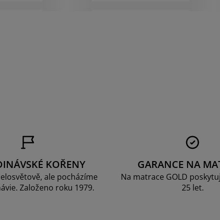
DINÁVSKÉ KOŘENY
GARANCE NA MA
elosvětově, ale pocházíme
Na matrace GOLD poskytu
ávie. Založeno roku 1979.
25 let.