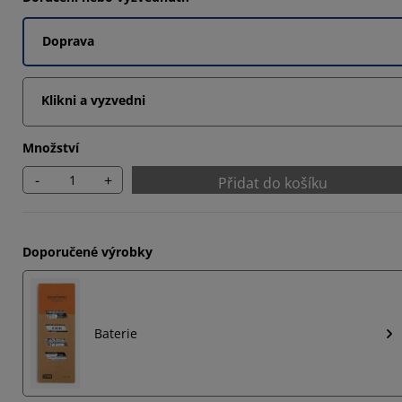
Doprava
2222%
Klikni a vyzvedni
Množství
-
+
Přidat do košíku
Doporučené výrobky
Baterie