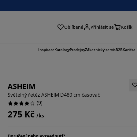
Oblíbené
Přihlásit se
Košík
at
Inspirace
Katalogy
Prodejny
Zákaznický servis
B2B
Kariéra
ASHEIM
Světelný řetěz ASHEIM D480 cm časovač
(
9
)
275 Kč
/ks
7779%
Doručení nebo vyzvednutí?