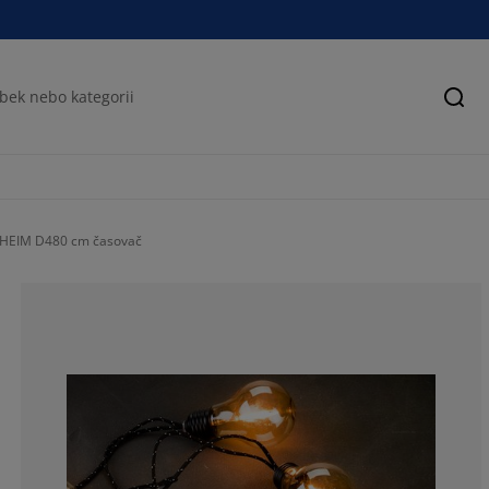
Hled
ASHEIM D480 cm časovač
77.7777777777
0%