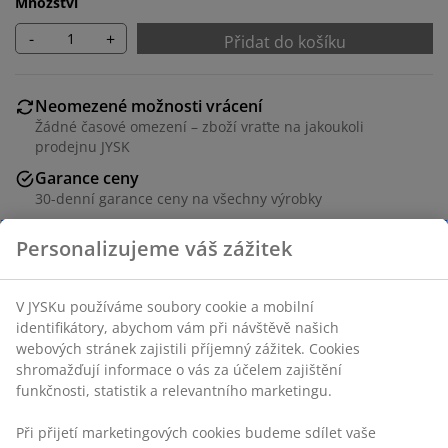
Množství
-
+
Přidat do košíku
Neomezené možnosti vrácení
Žádné časové omezení – zboží vraťte na jakoukoli
prodejnu JYSK
Garance ceny
30-denní garance ceny na všechny výrobky
Flexibilní možnosti doručení
Rychlá a snadná doprava podle vašich představ
Bílý koš na prádlo z odolného plastu. S perforovaným
designem, který umožňuje proudění vzduchu a udržuje
prádlo svěží. Praktické úchyty usnadňují přenášení.
Š35xD44xV60 cm