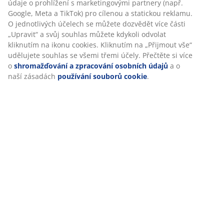
Skladová položka: 4963000
Specifikace
Personalizujeme váš zážitek
V JYSKu používáme soubory cookie a mobilní identifikátory, aby
Hodnocení
vám při návštěvě našich webových stránek zajistili příjemný záži
(
190
)
Cookies shromažďují informace o vás za účelem zajištění funkčno
statistik a relevantního marketingu.
Při přijetí marketingových cookies budeme sdílet vaše údaje o
Doprava
prohlížení s marketingovými partnery (např. Google, Meta a TikT
pro cílenou a statickou reklamu. O jednotlivých účelech se může
dozvědět více části „Upravit“ a svůj souhlas můžete kdykoli odvo
kliknutím na ikonu cookies. Kliknutím na „Přijmout vše“ udělujet
souhlas se všemi třemi účely. Přečtěte si více o
shromažďování 
zpracování osobních údajů
a o naší zásadách
používání soubo
cookie
.