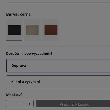
9092%
Barva
:
černá
9092%
2727%
Doručení nebo vyzvednutí?
Doprava
Klikni a vyzvedni
Množství
-
+
Přidat do košíku