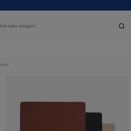
Hled
 černá
36.3636363636
18.1818181818