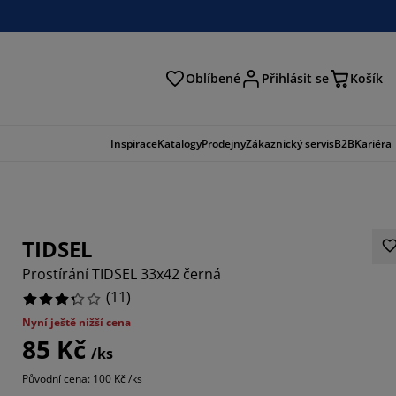
Oblíbené
Přihlásit se
Košík
at
Inspirace
Katalogy
Prodejny
Zákaznický servis
B2B
Kariéra
TIDSEL
Prostírání TIDSEL 33x42 černá
(
11
)
Nyní ještě nižší cena
85 Kč
3637%
/ks
Původní cena: 100 Kč /ks
18183%