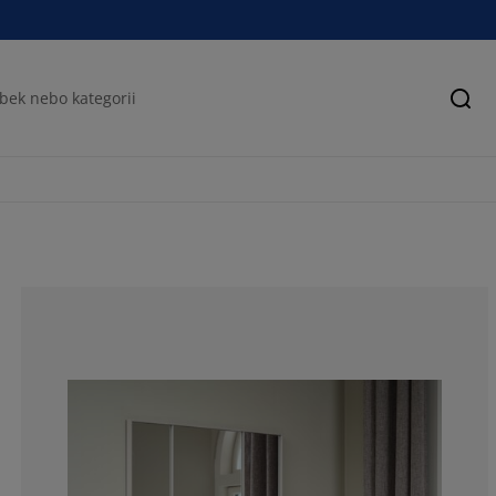
Hled
82.9268292682
7.31707317073