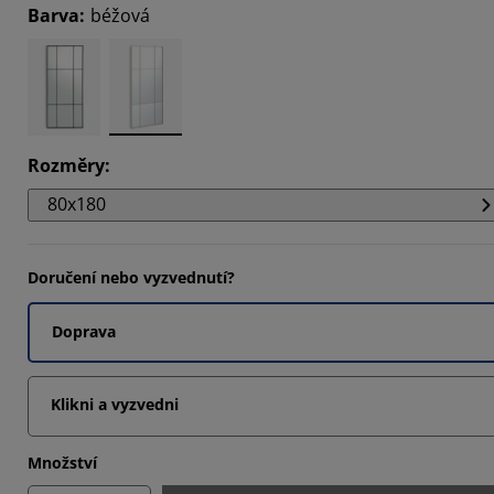
Barva
:
béžová
1707%
9024%
Rozměry
:
80x180
Doručení nebo vyzvednutí?
Doprava
Klikni a vyzvedni
Množství