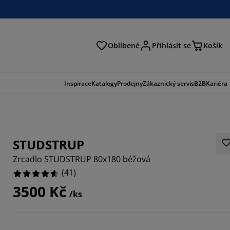
Oblíbené
Přihlásit se
Košík
at
Inspirace
Katalogy
Prodejny
Zákaznický servis
B2B
Kariéra
STUDSTRUP
Zrcadlo STUDSTRUP 80x180 béžová
(
41
)
3500 Kč
/ks
9268%
1707%