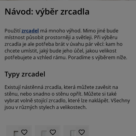
éče o nábytek/doplňky
enkovní osvětlení
rostěradla
ostelové rámy
světlení
Návod: výběr zrcadla
emping
tní skříně
oxspring rámy s úložným prostorem
omácnost
Použití
zrcadel
má mnoho výhod. Mimo jiné bude
ábytek do ložnice
ošty
ětský pokoj
místnost působit prostorněji a světleji. Při výběru
zrcadla je ale potřeba brát v úvahu pár věcí: kam ho
ětské matrace
raní
chcete umístit, jaký bude jeho účel, jakou velikost
potřebujete a vzhled rámu. Poradíme s výběrem níže.
ětské postele
ro mazlíčky
Typy zrcadel
Existují nástěnná zrcadla, která můžete zavěsit na
stěnu, nebo snadno o stěnu opřít. Můžete si také
vybrat volně stojící zrcadlo, které lze naklápět. Všechny
jsou v různých stylech a velikostech.