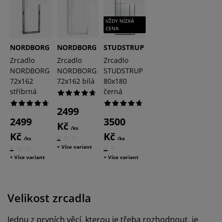
VŽDY NÍZKÁ
CENA
NORDBORG
NORDBORG
STUDSTRUP
Zrcadlo
Zrcadlo
Zrcadlo
NORDBORG
NORDBORG
STUDSTRUP
72x162
72x162 bílá
80x180
stříbrná
černá
2499
2499
3500
Kč
/ks
Kč
Kč
/ks
/ks
+ Více variant
+ Více variant
+ Více variant
Velikost zrcadla
Jednu z prvních věcí, kterou je třeba rozhodnout, je