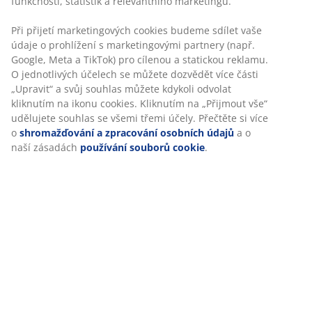
funkčnosti, statistik a relevantního marketingu.
Čtvercová nebo obdélníková zrcadla jsou
Při přijetí marketingových cookies budeme sdílet vaše
pravděpodobně nejběžnější a logicky bývají bezpečnou
údaje o prohlížení s marketingovými partnery (např.
volbou. Lze je navíc snadno umístit na zeď. Své výhody
Google, Meta a TikTok) pro cílenou a statickou reklamu.
však mají i jiné tvary. Oválné nebo kulaté zrcadlo je
O jednotlivých účelech se můžete dozvědět více části
„Upravit“ a svůj souhlas můžete kdykoli odvolat
skvělou volbou, která dokáže zjemnit vzhled hranaté
kliknutím na ikonu cookies. Kliknutím na „Přijmout vše“
pohovky.
udělujete souhlas se všemi třemi účely. Přečtěte si více
o
shromažďování a zpracování osobních údajů
a o
naší zásadách
používání souborů cookie
.