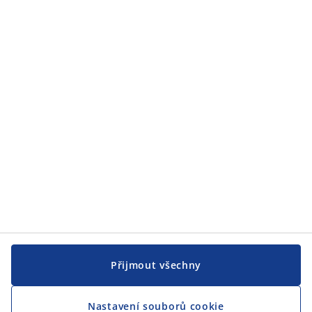
Zákaznický servis
Zákaznický servis
JYSK
JYSK
CENTRÁLA
Sledovat JYSK
Přijmout všechny
Nastavení souborů cookie