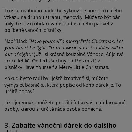
Trošku osobního nádechu vykouzlíte pomocí malého
vzkazu na druhou stranu jmenovky. Může to být pár
milých slov o obdarované osobě a nebo pár vět z
oblíbené vánoční písničky.
Například:
“Have yourself a merry little Christmas. Let
your heart be light. From now on your troubles will be
out of sight.”
(Užij si krásné kouzelné Vánoce. Ať je tvé
srdce lehké. Od teď všechny potíže zmizí.) z
písničky Have Yourself a Merry Little Christmas.
Pokud byste rádi byli ještě kreativnější, můžete
vymyslet básničku, která popíše od koho dárek je. To
určitě pobaví.
Jako jmenovku můžete použít i fotku vás a obdarované
osoby, kterou si určitě ráda osoba ponechá.
3. Zabalte vánoční dárek do dalšího