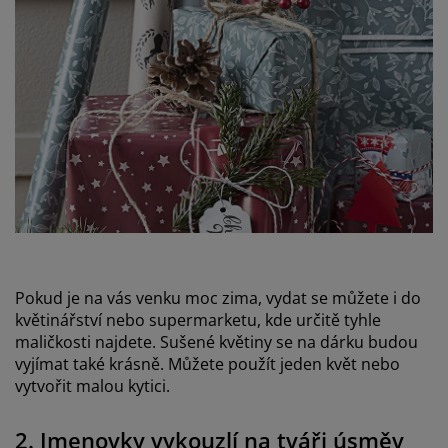
Pokud je na vás venku moc zima, vydat se můžete i do
květinářství nebo supermarketu, kde určitě tyhle
maličkosti najdete. Sušené květiny se na dárku budou
vyjímat také krásně. Můžete použít jeden květ nebo
vytvořit malou kytici.
2. Jmenovky vykouzlí na tváři úsměv