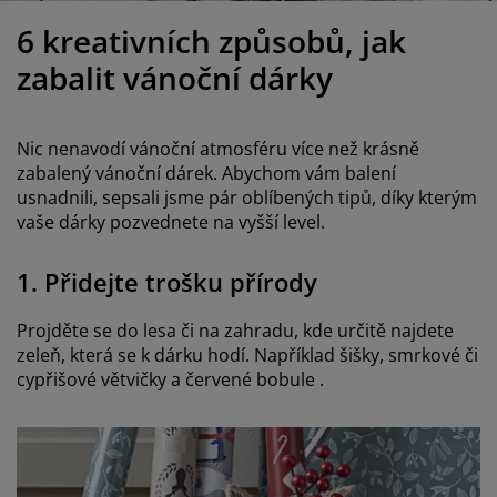
éče o nábytek/doplňky
enkovní osvětlení
rostěradla
ostelové rámy
světlení
6 kreativních způsobů, jak
emping
tní skříně
oxspring rámy s úložným prostorem
omácnost
zabalit vánoční dárky
ábytek do ložnice
ošty
ětský pokoj
Nic nenavodí vánoční atmosféru více než krásně
ětské matrace
raní
zabalený vánoční dárek. Abychom vám balení
usnadnili, sepsali jsme pár oblíbených tipů, díky kterým
vaše dárky pozvednete na vyšší level.
ětské postele
ro mazlíčky
1. Přidejte trošku přírody
Projděte se do lesa či na zahradu, kde určitě najdete
zeleň, která se k dárku hodí. Například šišky, smrkové či
cypřišové větvičky a červené bobule .